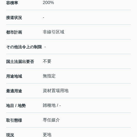
200%
容積率
-
接道状況
非線引区域
都市計画
-
その他法令上の制限
不要
国土法届出要否
無指定
用途地域
資材置場用地
最適用途
雑種地 / -
地目 / 地勢
専任媒介
取引態様
更地
現況