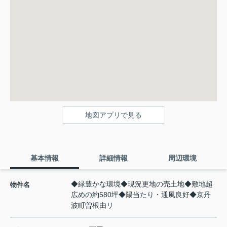
地図アプリで見る
基本情報
詳細情報
周辺環境
◆緑豊かな環境◆現況更地の売土地◆敷地超
物件名
広めの約580坪◆陽当たり・通風良好◆京丹
波町曽根由リ