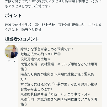
大阪方面まで約１時間程度でアクセス可能◎週末利用という方に
もアクセスしやすい立地です♪
ポイント
丹波ひかり小学校
蒲生野中学校
京丹波町曽根由リ
土地１０
０坪以上
陽当たり良好
担当者のコメント
緑豊かな景色が楽しめる環境です！
敷地超広めの約５８０坪◎
現況更地の売土地☆
Y ・ Y
太陽光発電・資材置場・キャンプ用地などで活用可
能◎
陽当たり良好の南向き＆周辺に建物が無く通風良
好！
すぐ近くには道の駅「味夢の里」がありお買い物や
お食事が楽しめます♪
京都縦貫自動車道『丹波ＩＣ』まで車で７分☆
京都市内・大阪方面まで約１時間程度でアクセス可
能◎