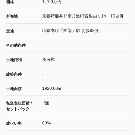
1,700万円
価格
京都府
船井郡京丹波町
曽根
由リ14・15合併
所在地
山陰本線
「
園部
」駅 徒歩99分
交通
その他条件
所有権
土地権利
-
建築条件
1920.00㎡
土地面積
-/無
私道負担面積 /
セットバック
60%
建ぺい率