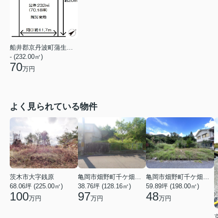
船井郡京丹波町蒲生蒲生野
- (232.00㎡)
70
万円
よく見られている物件
亀岡市畑野町千ケ畑高橋
亀岡市畑野町千ケ畑クルビ谷
茨木市大字銭原
38.76坪 (128.16㎡)
59.89坪 (198.00㎡)
68.06坪 (225.00㎡)
97
48
100
万円
万円
万円