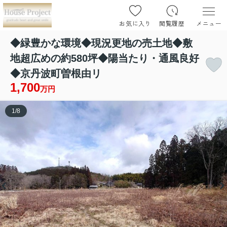
お気に入り
閲覧履歴
メニュー
◆緑豊かな環境◆現況更地の売土地◆敷
地超広めの約580坪◆陽当たり・通風良好
◆京丹波町曽根由リ
1,700
万円
1
/
8