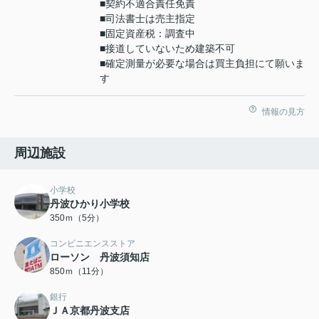
■契約不適合責任免責
■司法書士は売主指定
■固定資産税：調査中
■接道していないため建築不可
■確定測量が必要な場合は買主負担にて願いま
す
情報の見方
周辺施設
小学校
丹波ひかり小学校
350ｍ（5分）
コンビニエンスストア
ローソン 丹波須知店
850ｍ（11分）
銀行
ＪＡ京都丹波支店