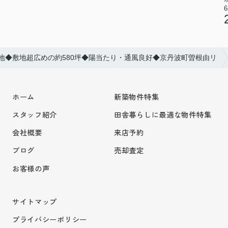
6
地◆敷地超広めの約580坪◆陽当たり・通風良好◆京丹波町曽根由リ
ホーム
新築物件特集
スタッフ紹介
田舎暮らしに最適な物件特集
会社概要
来店予約
ブログ
売却査定
お客様の声
サイトマップ
プライバシーポリシー