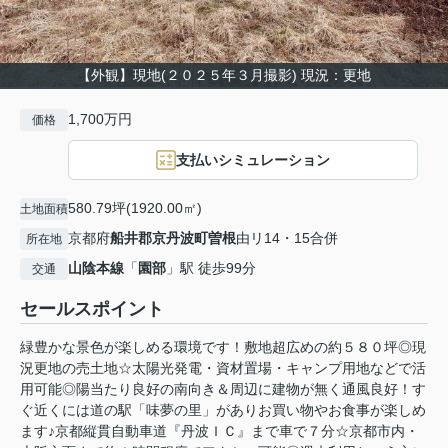
【外観】現地(２０２５年３月撮影) 現況：更地
1,700万円
価格
支払いシミュレーション
580.79坪(1920.00㎡)
土地面積
京都府
船井郡京丹波町
曽根
由リ14・15合併
所在地
山陰本線
「
園部
」駅 徒歩99分
交通
セールスポイント
緑豊かな景色が楽しめる環境です！敷地超広めの約５８０坪◎現
況更地の売土地☆太陽光発電・資材置場・キャンプ用地などで活
用可能◎陽当たり良好の南向き＆周辺に建物が無く通風良好！す
ぐ近くには道の駅「味夢の里」がありお買い物やお食事が楽しめ
ます♪京都縦貫自動車道『丹波ＩＣ』まで車で７分☆京都市内・