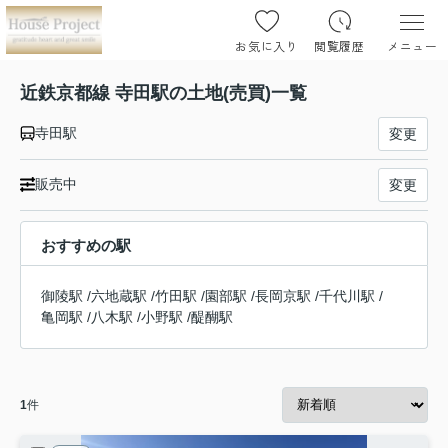
お気に入り
閲覧履歴
メニュー
近鉄京都線 寺田駅の土地(売買)一覧
寺田駅
変更
販売中
変更
おすすめの駅
御陵駅
/
六地蔵駅
/
竹田駅
/
園部駅
/
長岡京駅
/
千代川駅
/
亀岡駅
/
八木駅
/
小野駅
/
醍醐駅
1
件