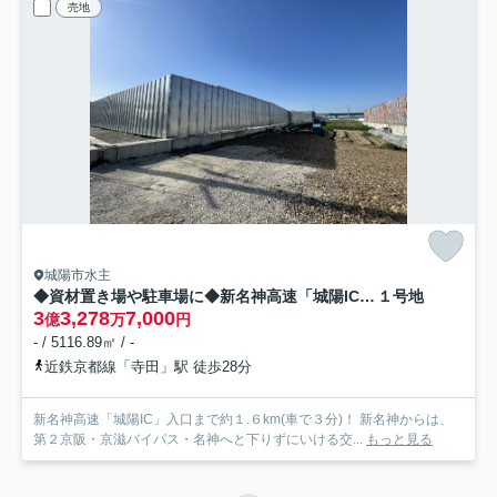
売地
城陽市水主
◆資材置き場や駐車場に◆新名神高速「城陽IC」入口まで約１.６km(車で３分)◆城陽市水主森ノ東
１号地
3
3,278
7,000
億
万
円
- / 5116.89㎡ / -
近鉄京都線「寺田」駅 徒歩28分
新名神高速「城陽IC」入口まで約１.６km(車で３分)！ 新名神からは、
第２京阪・京滋バイパス・名神へと下りずにいける交...
もっと見る