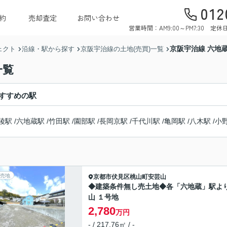
012
約
売却査定
お問い合わせ
営業時間：AM9:00～PM7:30 
京阪宇治線 六地蔵
ェクト
沿線・駅から探す
京阪宇治線の土地(売買)一覧
一覧
すすめの駅
陵駅
/
六地蔵駅
/
竹田駅
/
園部駅
/
長岡京駅
/
千代川駅
/
亀岡駅
/
八木駅
/
小
売地
京都市伏見区
桃山町安芸山
◆建築条件無し売土地◆各「六地蔵」駅よ
山 １号地
2,780
万円
- / 217.76㎡ / -