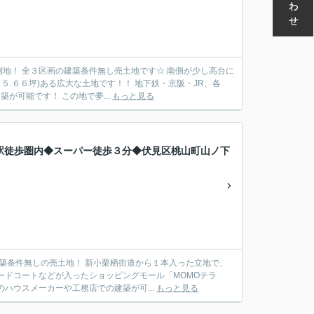
地！ 全３区画の建築条件無し売土地です☆ 南側が少し高台に
５.６６坪)ある広大な土地です！！ 地下鉄・京阪・JR、各
が可能です！ この地で夢...
もっと見る
駅徒歩圏内◆スーパー徒歩３分◆伏見区桃山町山ノ下
築条件無しの売土地！ 新小栗栖街道から１本入った立地で、
ードコートなどが入ったショッピングモール「MOMOテラ
ハウスメーカーや工務店での建築が可...
もっと見る