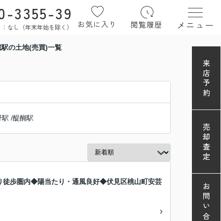
0-3355-39
メニュー
お気に入り
閲覧履歴
定休日：なし（年末年始を除く）
駅の土地(売買)一覧
来店予約
野駅
/
醍醐駅
売却査定
り徒歩圏内◆陽当たり・通風良好◆伏見区桃山町安芸
お問い合わせ