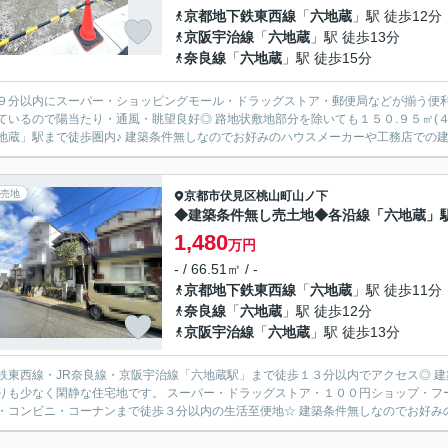
京都地下鉄東西線
「
六地蔵
」駅 徒歩12分
京阪宇治線
「
六地蔵
」駅 徒歩13分
奈良線
「
六地蔵
」駅 徒歩15分
９分以内にスーパー・ショッピングモール・ドラッグストア・郵便局などが揃う便利
ているので陽当たり・通風・眺望良好◎ 路地状敷地部分を除いても１５０.９５㎡(４
地蔵」駅まで徒歩圏内♪ 建築条件無しなのでお好みのハウスメーカーや工務店での建築
売地
京都市伏見区
桃山町山ノ下
◆建築条件無し売土地◆各沿線「六地蔵」
1,480
万円
- / 66.51㎡ / -
京都地下鉄東西線
「
六地蔵
」駅 徒歩11分
奈良線
「
六地蔵
」駅 徒歩12分
京阪宇治線
「
六地蔵
」駅 徒歩13分
鉄東西線・JR奈良線・京阪宇治線「六地蔵駅」まで徒歩１３分以内でアクセス◎ 建
りも少なく閑静な住宅地です。 スーパー・ドラッグストア・１００円ショップ・フ
・コンビニ・コーナンまで徒歩３分以内の生活至便地☆ 建築条件無しなのでお好みの