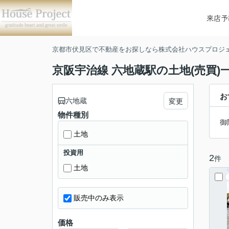
来店予
京都市伏見区で不動産をお探しなら株式会社ハウスプロジ
京阪宇治線 六地蔵駅の土地(売買)
お
六地蔵
変更
物件種別
御
土地
投資用
2
件
土地
販売中のみ表示
価格