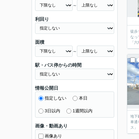
～
利回り
徒歩
なっ
面積
「六
～
駅・バス停からの時間
情報公開日
指定しない
本日
3日以内
1週間以内
地下
車通
画像・動画あり
ス」
画像あり