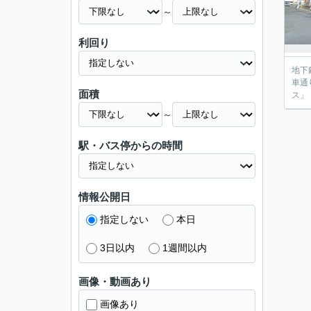
～
利回り
地下
車通
面積
ス」
～
駅・バス停からの時間
情報公開日
指定しない
本日
3日以内
1週間以内
画像・動画あり
画像あり