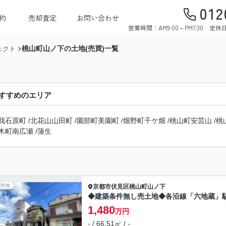
012
約
売却査定
お問い合わせ
営業時間：AM9:00～PM7:30 
桃山町山ノ下の土地(売買)一覧
ェクト
すすめのエリア
我石原町
/
北花山山田町
/
園部町美園町
/
畑野町千ケ畑
/
桃山町安芸山
/
桃
木町南広瀬
/
蒲生
売地
京都市伏見区
桃山町山ノ下
◆建築条件無し売土地◆各沿線「六地蔵」
1,480
万円
- / 66.51㎡ / -