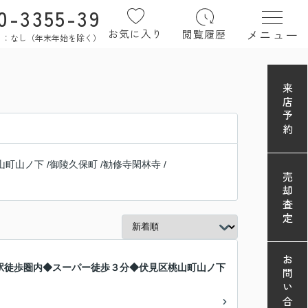
0-3355-39
メニュー
お気に入り
閲覧履歴
定休日：なし（年末年始を除く）
来店予約
山町山ノ下
/
御陵久保町
/
勧修寺閑林寺
/
売却査定
お問い合わせ
駅徒歩圏内◆スーパー徒歩３分◆伏見区桃山町山ノ下