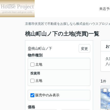
来店予
京都市伏見区で不動産をお探しなら株式会社ハウスプロジ
桃山町山ノ下の土地(売買)一覧
お
桃山町山ノ下
変更
物件種別
久
八
土地
投資用
1
土地
件
販売中のみ表示
価格