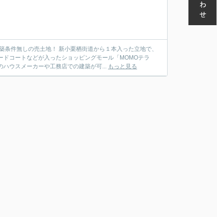
築条件無しの売土地！ 新小栗栖街道から１本入った立地で、
ードコートなどが入ったショッピングモール「MOMOテラ
ハウスメーカーや工務店での建築が可...
もっと見る