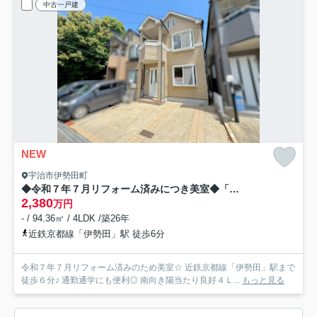
中古一戸建
NEW
宇治市伊勢田町
◆令和７年７月リフォーム済みにつき美室◆「伊勢田」駅まで徒歩６分◆収納豊富◆宇治市伊勢田町若林
2,380
万円
- / 94.36㎡ / 4LDK /築26年
近鉄京都線「伊勢田」駅 徒歩6分
令和７年７月リフォーム済みのため美室☆ 近鉄京都線「伊勢田」駅まで
徒歩６分♪ 通勤通学にも便利◎ 南向き陽当たり良好４Ｌ...
もっと見る