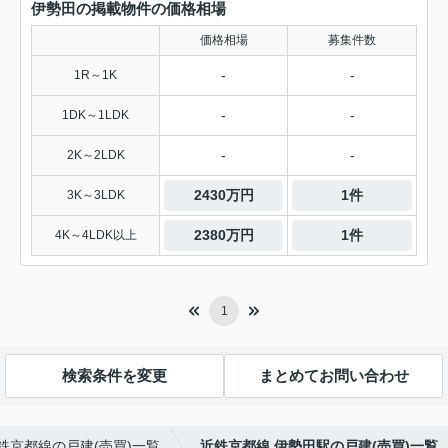
伊勢田の掲載物件の価格相場
価格相場
募集件数
-
-
1R～1K
-
-
1DK～1LDK
-
-
2K～2LDK
2430万円
1件
3K～3LDK
2380万円
1件
4K～4LDK以上
1
検索条件を変更
まとめてお問い合わせ
鉄京都線の戸建(売買)一覧
近鉄京都線 伊勢田駅の戸建(売買)一覧