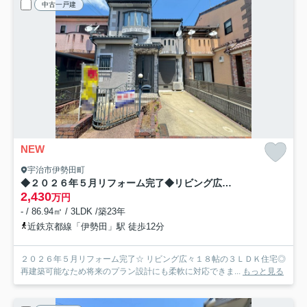
中古一戸建
NEW
宇治市伊勢田町
◆２０２６年５月リフォーム完了◆リビング広々１８帖◆収納豊富◆宇治市伊勢田町中荒
2,430
万円
- / 86.94㎡ / 3LDK /築23年
近鉄京都線「伊勢田」駅 徒歩12分
２０２６年５月リフォーム完了☆ リビング広々１８帖の３ＬＤＫ住宅◎
再建築可能なため将来のプラン設計にも柔軟に対応できま...
もっと見る