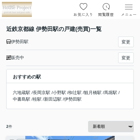
お気に入り
閲覧履歴
メニュー
近鉄京都線 伊勢田駅の戸建(売買)一覧
伊勢田駅
変更
販売中
変更
おすすめの駅
六地蔵駅
/
長岡京駅
/
小野駅
/
椥辻駅
/
観月橋駅
/
馬堀駅
/
中書島駅
/
桂駅
/
新田辺駅
/
伊勢田駅
2
件