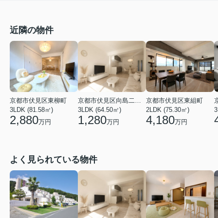
近隣の物件
京都市伏見区東柳町
京都市伏見区向島二ノ丸町
京都市伏見区東組町
3LDK (81.58㎡)
3LDK (64.50㎡)
2LDK (75.30㎡)
3
2,880
1,280
4,180
万円
万円
万円
よく見られている物件