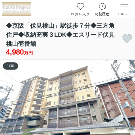
お気に入り
閲覧履歴
メニュー
◆京阪「伏見桃山」駅徒歩７分◆三方角
住戸◆収納充実３LDK◆エスリード伏見
桃山壱番館
4,980
万円
1
/
30