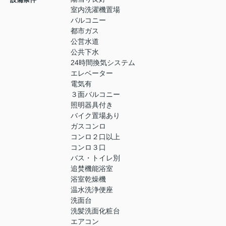
室内洗濯機置場
バルコニー
都市ガス
公営水道
公共下水
24時間換気システム
エレベーター
電気有
３面バルコニー
照明器具付き
バイク置場あり
ガスコンロ
コンロ２口以上
コンロ３口
バス・トイレ別
追焚機能浴室
浴室乾燥機
温水洗浄便座
洗面台
洗髪洗面化粧台
エアコン