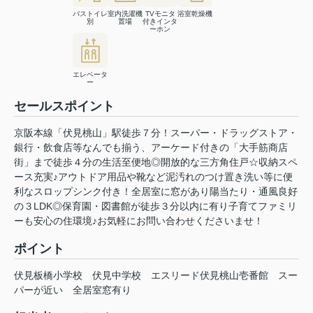
バストイレ
室内洗濯機
TVモニタ
浴室乾燥機
別
置場
付きインタ
ーホン
エレベータ
ー
セールスポイント
京阪本線「伏見桃山」駅徒歩７分！スーパー・ドラッグストア・
銀行・飲食店等なんでも揃う、アーケード付きの「大手筋商店
街」まで徒歩４分の生活至便地◎開放的な三方角住戸☆収納スペ
ース充実♪アウトドア用品や靴など泥汚れのつけ置き洗い等に便
利なスロップシンク付き！全居室に窓があり陽当たり・通風良好
の３LDK◎保育園・図書館が徒歩３分以内に有り子育てファミリ
ーも安心の住環境♪お気軽にお問い合わせくださいませ！
ポイント
伏見板橋小学校
伏見中学校
エスリード伏見桃山壱番館
スー
パーが近い
全居室窓有り