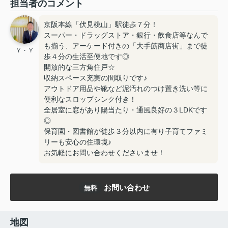
担当者のコメント
京阪本線「伏見桃山」駅徒歩７分！
スーパー・ドラッグストア・銀行・飲食店等なんで
も揃う、アーケード付きの「大手筋商店街」まで徒
Y ・ Y
歩４分の生活至便地です◎
開放的な三方角住戸☆
収納スペース充実の間取りです♪
アウトドア用品や靴など泥汚れのつけ置き洗い等に
便利なスロップシンク付き！
全居室に窓があり陽当たり・通風良好の３LDKです
◎
保育園・図書館が徒歩３分以内に有り子育てファミ
リーも安心の住環境♪
お気軽にお問い合わせくださいませ！
お問い合わせ
無料
地図