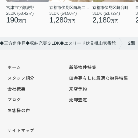
宮津市字難波野
京都市伏見区向島二ノ丸町
京都市伏見区舞台町
2LDK (68.42㎡)
3LDK (64.50㎡)
3LDK (63.72㎡)
3
190
1,280
2,180
万円
万円
万円
◆三方角住戸◆収納充実３LDK◆エスリード伏見桃山壱番館
2階
ホーム
新築物件特集
スタッフ紹介
田舎暮らしに最適な物件特集
会社概要
来店予約
ブログ
売却査定
お客様の声
サイトマップ