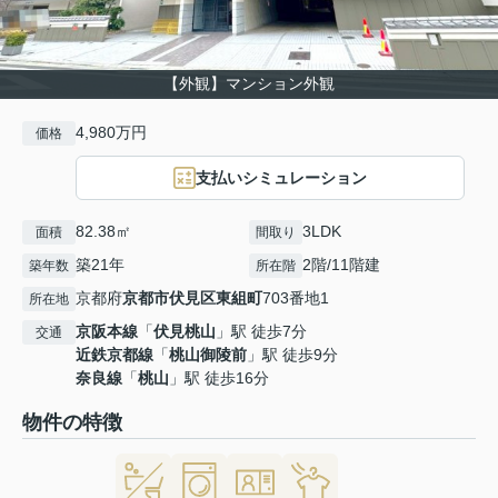
【外観】マンション外観
4,980万円
価格
支払いシミュレーション
82.38㎡
3LDK
面積
間取り
築21年
2階/11階建
築年数
所在階
京都府
京都市伏見区
東組町
703番地1
所在地
京阪本線
「
伏見桃山
」駅 徒歩7分
交通
近鉄京都線
「
桃山御陵前
」駅 徒歩9分
奈良線
「
桃山
」駅 徒歩16分
物件の特徴