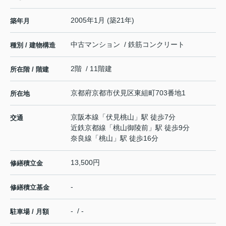
2005年1月 (築21年)
築年月
中古マンション / 鉄筋コンクリート
種別 / 建物構造
2階 / 11階建
所在階 / 階建
京都府
京都市伏見区
東組町
703番地1
所在地
京阪本線
「
伏見桃山
」駅 徒歩7分
交通
近鉄京都線
「
桃山御陵前
」駅 徒歩9分
奈良線
「
桃山
」駅 徒歩16分
13,500円
修繕積立金
-
修繕積立基金
- / -
駐車場 / 月額