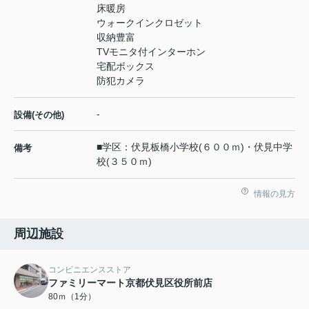
床暖房
ウォークインクロゼット
収納豊富
TVモニタ付インターホン
宅配ボックス
防犯カメラ
-
設備(その他)
■学区：伏見板橋小学校(６００ｍ)・伏見中学
備考
校(３５０ｍ)
情報の見方
周辺施設
コンビニエンスストア
ファミリーマート京都伏見区役所前店
80ｍ（1分）