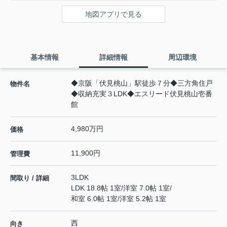
地図アプリで見る
基本情報
詳細情報
周辺環境
◆京阪「伏見桃山」駅徒歩７分◆三方角住戸
物件名
◆収納充実３LDK◆エスリード伏見桃山壱番
館
4,980万円
価格
11,900円
管理費
3LDK
間取り / 詳細
LDK 18.8帖 1室
/
洋室 7.0帖 1室
/
和室 6.0帖 1室
/
洋室 5.2帖 1室
西
向き