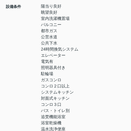
陽当り良好
設備条件
眺望良好
室内洗濯機置場
バルコニー
都市ガス
公営水道
公共下水
24時間換気システム
エレベーター
電気有
照明器具付き
駐輪場
ガスコンロ
コンロ２口以上
システムキッチン
対面式キッチン
コンロ３口
バス・トイレ別
追焚機能浴室
浴室乾燥機
温水洗浄便座