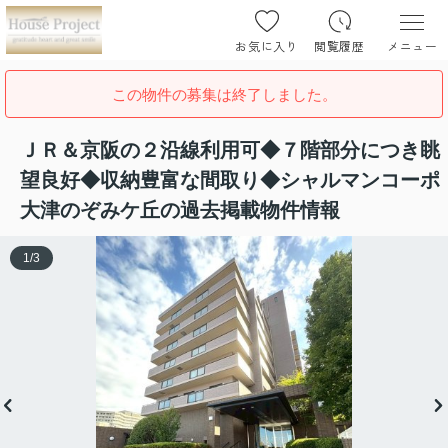
お気に入り
閲覧履歴
メニュー
この物件の募集は終了しました。
ＪＲ＆京阪の２沿線利用可◆７階部分につき眺
望良好◆収納豊富な間取り◆シャルマンコーポ
大津のぞみケ丘の過去掲載物件情報
1
/
3