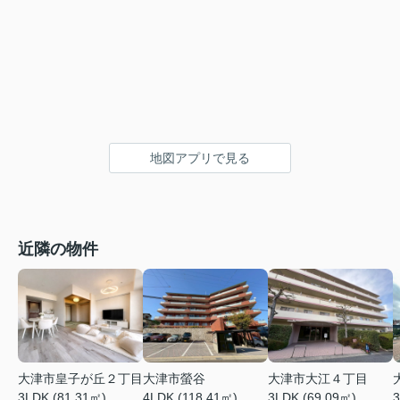
地図アプリで見る
近隣の物件
大津市皇子が丘２丁目
大津市螢谷
大津市大江４丁目
3LDK (81.31㎡)
4LDK (118.41㎡)
3LDK (69.09㎡)
3