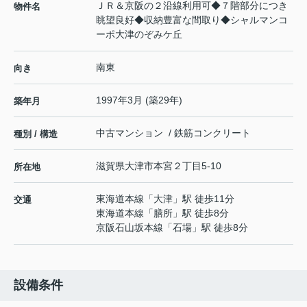
ＪＲ＆京阪の２沿線利用可◆７階部分につき
物件名
眺望良好◆収納豊富な間取り◆シャルマンコ
ーポ大津のぞみケ丘
南東
向き
1997年3月 (築29年)
築年月
中古マンション / 鉄筋コンクリート
種別 / 構造
滋賀県
大津市
本宮
２丁目5-10
所在地
東海道本線
「
大津
」駅 徒歩11分
交通
東海道本線
「
膳所
」駅 徒歩8分
京阪石山坂本線
「
石場
」駅 徒歩8分
設備条件