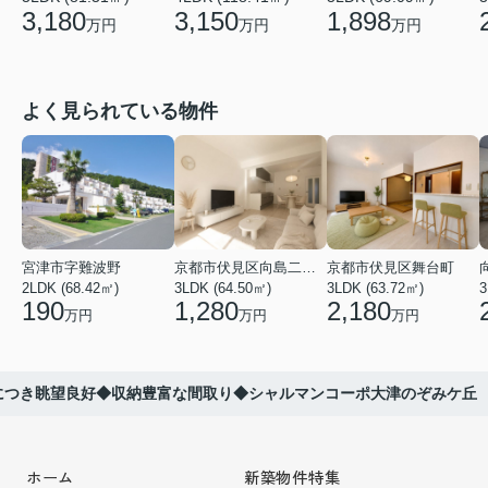
3,180
3,150
1,898
万円
万円
万円
よく見られている物件
宮津市字難波野
京都市伏見区向島二ノ丸町
京都市伏見区舞台町
2LDK (68.42㎡)
3LDK (64.50㎡)
3LDK (63.72㎡)
3
190
1,280
2,180
万円
万円
万円
につき眺望良好◆収納豊富な間取り◆シャルマンコーポ大津のぞみケ丘
ホーム
新築物件特集