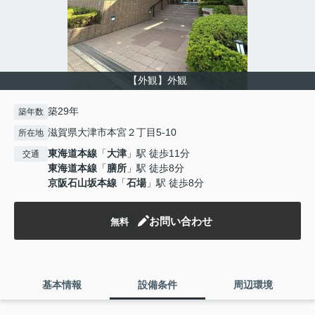
【外観】外観
築29年
築年数
滋賀県大津市本宮２丁目5-10
所在地
東海道本線
「
大津
」駅 徒歩11分
交通
東海道本線
「
膳所
」駅 徒歩8分
京阪石山坂本線
「
石場
」駅 徒歩8分
お問い合わせ
無料
基本情報
設備条件
周辺環境