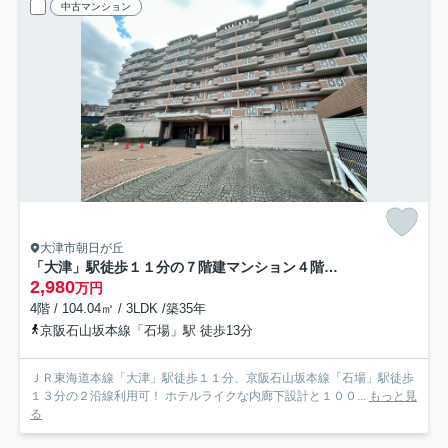
中古マンション
大津市朝日が丘
「大津」駅徒歩１１分の７階建マンション４階部分◆広々間取りの３ＬＤＫ角住戸◆シャリエ大津朝日が丘
2,980
万円
4階 / 104.04㎡ / 3LDK /築35年
京阪石山坂本線「石場」駅 徒歩13分
ＪＲ東海道本線「大津」駅徒歩１１分、京阪石山坂本線「石場」駅徒歩
１３分の２沿線利用可！ ホテルライクな内廊下設計と１００...
もっと見
る