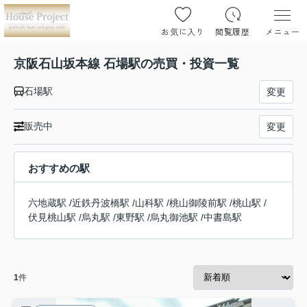
お気に入り
閲覧履歴
メニュー
京阪石山坂本線 石場駅の売買・投資一覧
石場駅
変更
販売中
変更
おすすめの駅
六地蔵駅
/
近鉄丹波橋駅
/
山科駅
/
桃山御陵前駅
/
桃山駅
/
伏見桃山駅
/
烏丸駅
/
東野駅
/
烏丸御池駅
/
中書島駅
1
件