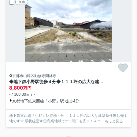
売地
京都市山科区勧修寺閑林寺
◆地下鉄小野駅徒歩４分◆１１１坪の広大な建築条件無し売土地◆環状線面す◆商業地域◆山科区勧修寺閑林寺
8,800
万円
- / 368.00㎡ / -
京都地下鉄東西線「小野」駅 徒歩4分
地下鉄東西線「小野」駅徒歩４分！ １１１坪の広大な建築条件無し売土
地です☆ 環状線面す◎商業地域です♪ 間口も広々１４ｍ...
もっと見る