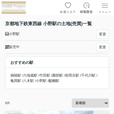
お気に入り
閲覧履歴
メニュー
京都地下鉄東西線 小野駅の土地(売買)一覧
小野駅
変更
販売中
変更
おすすめの駅
御陵駅
/
六地蔵駅
/
竹田駅
/
園部駅
/
長岡京駅
/
千代川駅
/
亀岡駅
/
八木駅
/
小野駅
/
醍醐駅
1
件