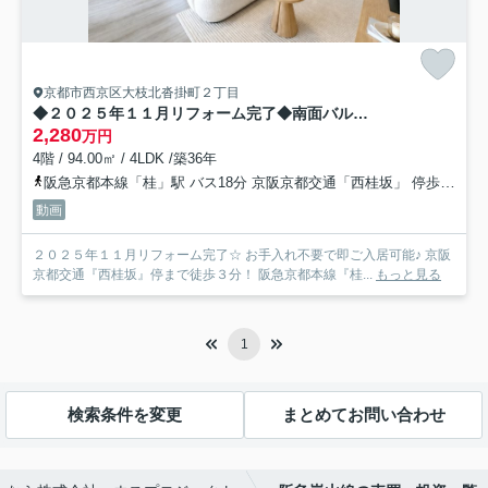
京都市西京区大枝北沓掛町２丁目
◆２０２５年１１月リフォーム完了◆南面バルコニーにつき陽当たり・通風良好◆サンシティ桂坂３番館
2,280
万円
4階 / 94.00㎡ / 4LDK /築36年
阪急京都本線「桂」駅 バス18分 京阪京都交通「西桂坂」 停歩3分
動画
２０２５年１１月リフォーム完了☆ お手入れ不要で即ご入居可能♪ 京阪
京都交通『西桂坂』停まで徒歩３分！ 阪急京都本線『桂...
もっと見る
1
検索条件を変更
まとめてお問い合わせ