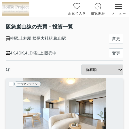
お気に入り
閲覧履歴
メニュー
阪急嵐山線の売買・投資一覧
桂駅,上桂駅,松尾大社駅,嵐山駅
変更
4K,4DK,4LDK以上,販売中
変更
1
件
中古マンション