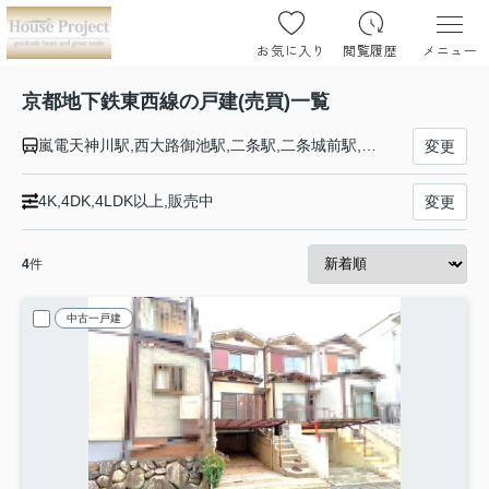
お気に入り
閲覧履歴
メニュー
京都地下鉄東西線の戸建(売買)一覧
嵐電天神川駅,西大路御池駅,二条駅,二条城前駅,烏丸御池駅,京都市役所前駅,三条駅,東山駅,蹴上駅,御陵駅,山科駅,東野駅,椥辻駅,小野駅,醍醐駅,石田駅,六地蔵駅
変更
4K,4DK,4LDK以上,販売中
変更
4
件
中古一戸建