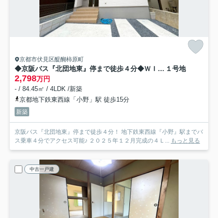
京都市伏見区醍醐柿原町
◆京阪バス『北団地東』停まで徒歩４分◆ＷＩＣ付き◆陽当たり・通風良好◆伏見区醍醐柿原町１期
１号地
2,798
万円
- / 84.45㎡ / 4LDK /新築
京都地下鉄東西線「小野」駅 徒歩15分
新築
京阪バス『北団地東』停まで徒歩４分！ 地下鉄東西線『小野』駅までバ
ス乗車４分でアクセス可能♪ ２０２５年１２月完成の４Ｌ...
もっと見る
中古一戸建