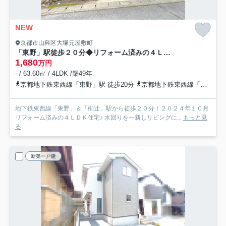
NEW
京都市山科区大塚元屋敷町
「東野」駅徒歩２０分◆リフォーム済みの４ＬＤＫ◆堀込車庫ありで駐車１台可能◆山科区大塚元屋敷町
1,680
万円
- / 63.60㎡ / 4LDK /築49年
京都地下鉄東西線「東野」駅 徒歩20分
京都地下鉄東西線「椥辻」駅 徒歩20分
地下鉄東西線「東野」＆「椥辻」駅から徒歩２０分！２０２４年１０月
リフォーム済みの４ＬＤＫ住宅♪ 水回りを一新しリビングに...
もっと見
る
新築一戸建