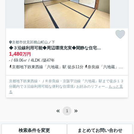
京都市伏見区桃山町山ノ下
◆３沿線利用可能◆周辺環境充実◆閑静な住宅街◆伏見区桃山町山ノ下
1,480
万円
- / 69.06㎡ / 4LDK /築47年
京都地下鉄東西線「六地蔵」駅 徒歩11分
奈良線「六地蔵」駅 徒歩12分
京都地下鉄東西線・ＪＲ奈良線・京阪宇治線『六地蔵』駅まで徒歩１３
分圏内で３沿線利用可能な便利な住環境♪ お好みのリフォー...
もっと見
る
1
検索条件を変更
まとめてお問い合わせ