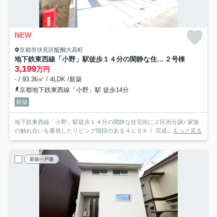
NEW
京都市伏見区醍醐大高町
地下鉄東西線「小野」駅徒歩１４分の閑静な住宅街に立つ４ＬＤＫ◆駐車２台可◆京都市伏見区醍醐大高町1期
２号棟
3,199
万円
- / 93.36㎡ / 4LDK /新築
京都地下鉄東西線「小野」駅 徒歩14分
新築
地下鉄東西線「小野」駅徒歩１４分の閑静な住宅街に２区画分譲♪ 家族
の触れ合いを重視したリビング階段のある４ＬＤＫ！ 完成...
もっと見る
新築一戸建