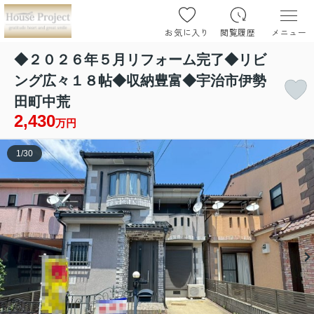
お気に入り
閲覧履歴
メニュー
◆２０２６年５月リフォーム完了◆リビ
ング広々１８帖◆収納豊富◆宇治市伊勢
田町中荒
2,430
万円
1
/
30