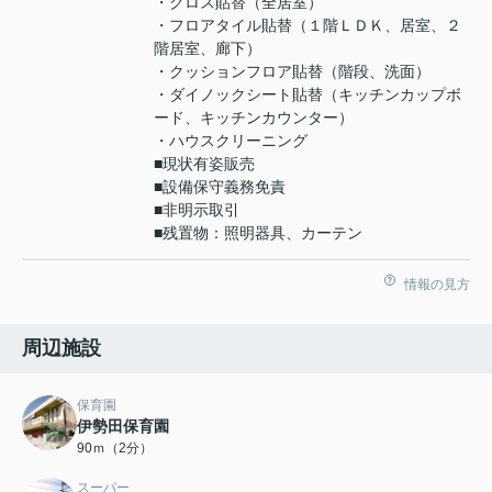
・クロス貼替（全居室）
・フロアタイル貼替（１階ＬＤＫ、居室、２
階居室、廊下）
・クッションフロア貼替（階段、洗面）
・ダイノックシート貼替（キッチンカップボ
ード、キッチンカウンター）
・ハウスクリーニング
■現状有姿販売
■設備保守義務免責
■非明示取引
■残置物：照明器具、カーテン
情報の見方
周辺施設
保育園
伊勢田保育園
90ｍ（2分）
スーパー