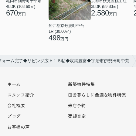
亀岡市畑野町千ケ畑高橋
京都市伏見区桃山紅雪町
4LDK (103.60㎡)
3LDK (89.83㎡)
4
670
2,580
万円
万円
船井郡京丹波町中台土橋
1R (30.00㎡)
498
万円
フォーム完了◆リビング広々１８帖◆収納豊富◆宇治市伊勢田町中荒
ホーム
新築物件特集
スタッフ紹介
田舎暮らしに最適な物件特集
会社概要
来店予約
ブログ
売却査定
お客様の声