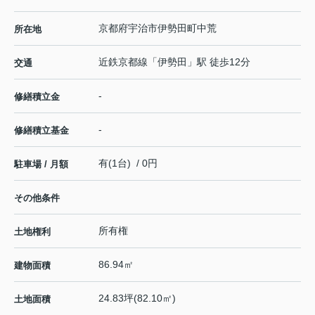
京都府
宇治市
伊勢田町
中荒
所在地
近鉄京都線
「
伊勢田
」駅 徒歩12分
交通
-
修繕積立金
-
修繕積立基金
有(1台) / 0円
駐車場 / 月額
その他条件
所有権
土地権利
86.94㎡
建物面積
24.83坪(82.10㎡)
土地面積