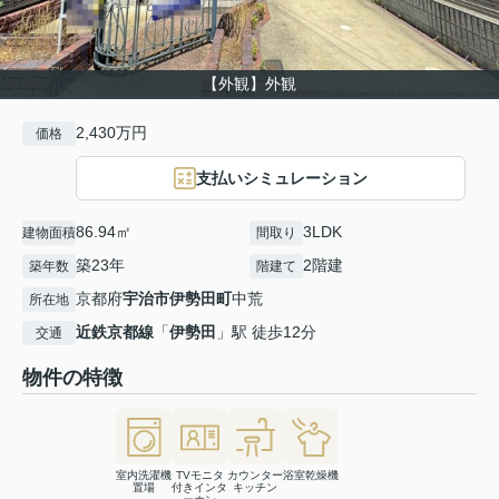
【外観】外観
2,430万円
価格
支払いシミュレーション
86.94㎡
3LDK
建物面積
間取り
築23年
2階建
築年数
階建て
京都府
宇治市
伊勢田町
中荒
所在地
近鉄京都線
「
伊勢田
」駅 徒歩12分
交通
物件の特徴
室内洗濯機
TVモニタ
カウンター
浴室乾燥機
置場
付きインタ
キッチン