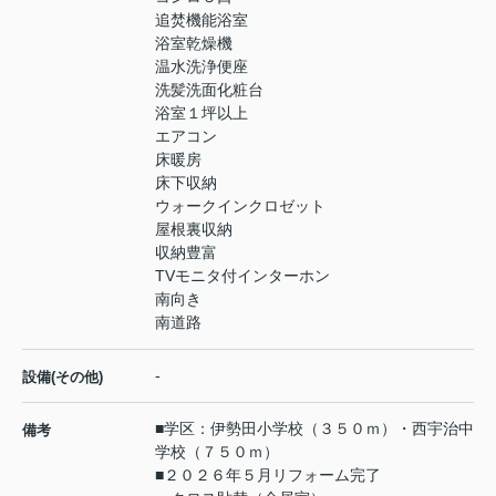
追焚機能浴室
浴室乾燥機
温水洗浄便座
洗髪洗面化粧台
浴室１坪以上
エアコン
床暖房
床下収納
ウォークインクロゼット
屋根裏収納
収納豊富
TVモニタ付インターホン
南向き
南道路
-
設備(その他)
■学区：伊勢田小学校（３５０ｍ）・西宇治中
備考
学校（７５０ｍ）
■２０２６年５月リフォーム完了