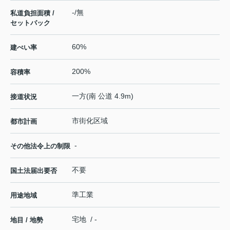
-/無
私道負担面積 /
セットバック
60%
建ぺい率
200%
容積率
一方(南 公道 4.9m)
接道状況
市街化区域
都市計画
-
その他法令上の制限
不要
国土法届出要否
準工業
用途地域
宅地 / -
地目 / 地勢