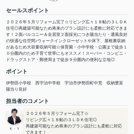
ーホン
セールスポイント
２０２６年５月リフォーム完了☆リビング広々１８帖の３ＬＤＫ
住宅◎再建築可能なため将来のプラン設計にも柔軟に対応できま
す！２面バルコニー＆全居室２面採光につき陽当たり・通風良好
の快適な住空間♪ウォークインクローゼットや床下、屋根裏収納
があるため大容量収納可能☆保育園・小中学校・公園まで徒歩１
０分圏内のため子育て世帯にもオススメ！スーパー・コンビニ・
ドラッグストア・郵便局まで徒歩９分圏内の便利な立地◎
ポイント
伊勢田小学校
西宇治中学校
宇治市伊勢田町中荒
収納豊富
陽当り良好
担当者のコメント
２０２６年５月リフォーム完了☆
リビング広々１８帖の３ＬＤＫ住宅◎
再建築可能なため将来のプラン設計にも柔軟に対応
K ・ Y
できます！