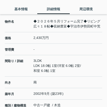
基本情報
詳細情報
周辺環境
◆２０２６年５月リフォーム完了◆リビング
物件名
広々１８帖◆収納豊富◆宇治市伊勢田町中荒
2,430万円
価格
-
管理費
3LDK
間取り / 詳細
LDK 18.0帖 1室
/
洋室 6.0帖 2室
/
和室 6.0帖 1室
南
向き
2002年9月 (築23年)
築年月
中古一戸建 / 木造
種別 / 建物構造