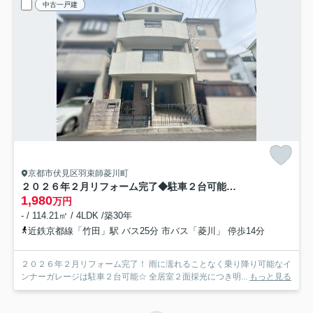
中古一戸建
京都市伏見区羽束師菱川町
２０２６年２月リフォーム完了◆駐車２台可能◆全居室２面採光◆伏見区羽束師菱川町
1,980
万円
- / 114.21㎡ / 4LDK /築30年
近鉄京都線「竹田」駅 バス25分 市バス「菱川」 停歩14分
２０２６年２月リフォーム完了！ 雨に濡れることなく乗り降り可能なイ
ンナーガレージは駐車２台可能☆ 全居室２面採光につき明...
もっと見る