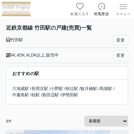
お気に入り
閲覧履歴
メニュー
近鉄京都線 竹田駅の戸建(売買)一覧
竹田駅
変更
4K,4DK,4LDK以上,販売中
変更
おすすめの駅
六地蔵駅
/
長岡京駅
/
小野駅
/
椥辻駅
/
観月橋駅
/
馬堀駅
/
中書島駅
/
桂駅
/
新田辺駅
/
伊勢田駅
1
件