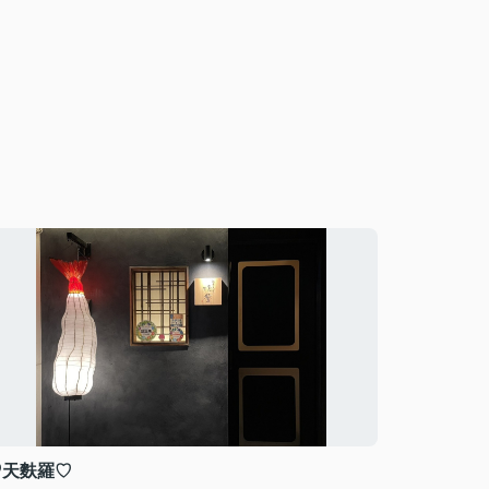
♡天麩羅♡