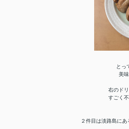
とっ
美味
右のドリ
すごく不
２件目は淡路島にある、