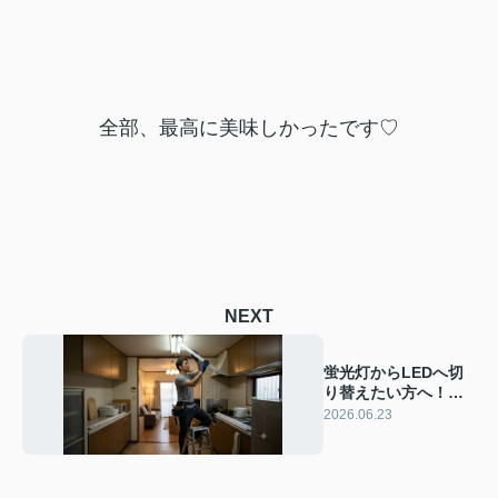
全部、最高に美味しかったです♡
NEXT
蛍光灯からLEDへ切
り替えたい方へ！自
宅でできるLED交換
2026.06.23
方法と注意点を解説