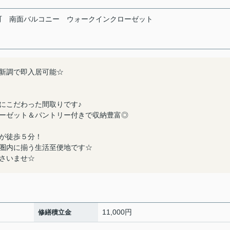
町
南面バルコニー
ウォークインクローゼット
新調で即入居可能☆
にこだわった間取りです♪
ーゼット＆パントリー付きで収納豊富◎
が徒歩５分！
圏内に揃う生活至便地です☆
さいませ☆
11,000円
修繕積立金