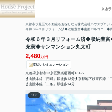
来店予
京都市伏見区で不動産をお探しなら株式会社ハウスプロジ
令和６年３月リフォーム済◆収納豊富◆南面バルコニー◆
令和６年３月リフォーム済◆収納豊富
充実◆サンマンション丸太町
2,480
万円
支払いシミュレーション
京都府
京都市中京区
聚楽廻西町
181-5
山陰本線「円町」駅徒歩13分
京都地下鉄東西線「二
山陰本線「二条」駅徒歩14分
1
/
30