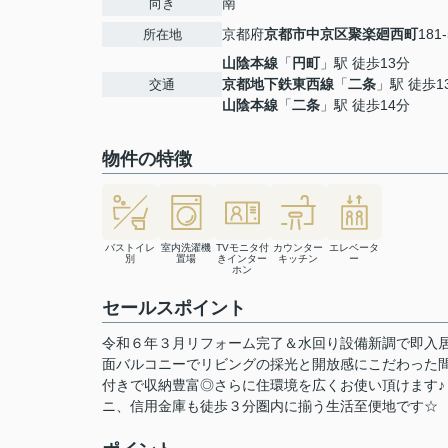
南
向き
京都府
京都市中京区
聚楽廻西町
181-
所在地
山陰本線
「
円町
」駅 徒歩13分
京都地下鉄東西線
「
二条
」駅 徒歩1
交通
山陰本線
「
二条
」駅 徒歩14分
物件の特徴
バストイレ
室内洗濯機
TVモニタ付
カウンター
エレベータ
別
置場
きインター
キッチン
ー
ホン
セールスポイント
令和６年３月リフォーム完了＆水回り設備新調で即入
面バルコニーでリビングの採光と開放感にこだわった
付きで収納豊富◎さらに住環境を広くお使い頂けます
ニ、信用金庫も徒歩３分圏内に揃う生活至便地です☆