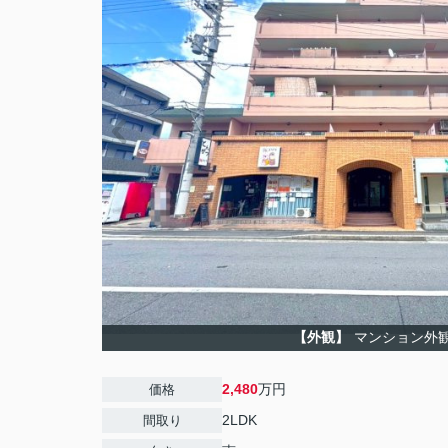
【外観】
マンション外
2,480
万円
価格
2LDK
間取り