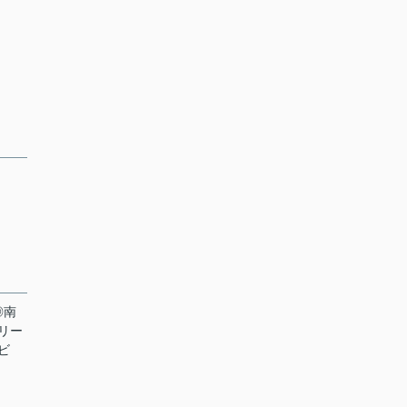
◎南
リー
ビ