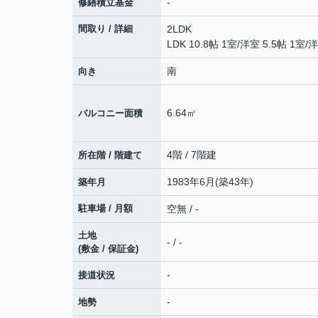
-
修繕積立基金
間取り / 詳細
2LDK
LDK 10.8帖 1室
/
洋室 5.5帖 1室
/
洋
南
向き
6.64㎡
バルコニー面積
4階 / 7階建
所在階 / 階建て
1983年6月(築43年)
築年月
駐車場 / 月額
空無 / -
土地
- / -
(敷金 / 保証金)
-
接道状況
-
地勢