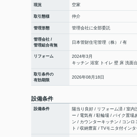
空家
現況
仲介
取引態様
管理会社に全部委託
管理形態
管理会社 /
日本管財住宅管理（株） / 有
管理組合有無
リフォーム
2024年3月
キッチン 浴室 トイレ 壁 床 
取引条件の
2026年08月18日
有効期限
設備条件
設備条件
陽当り良好 / リフォーム済 / 室内洗
ー / 電気有 / 駐輪場 / バイク置
ン / カウンターキッチン / コンロ
ト / 収納豊富 / TVモニタ付インタ