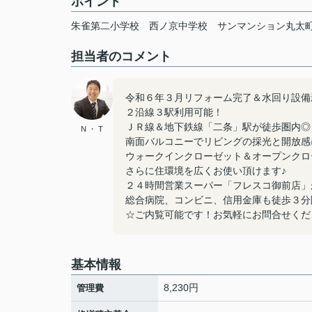
ポイント
朱雀第二小学校
西ノ京中学校
サンマンション丸太
担当者のコメント
令和６年３月リフォーム完了＆水回り設備
２沿線３駅利用可能！
ＪＲ線＆地下鉄線「二条」駅が徒歩圏内◎
N ・ T
南面バルコニーでリビングの採光と開放感
ウォークインクローゼット＆オープンクロ
さらに住環境を広くお使い頂けます♪
２４時間営業スーパー「フレスコ御前店」
総合病院、コンビニ、信用金庫も徒歩３分
☆ご内覧可能です！お気軽にお問合せくだ
基本情報
8,230円
管理費