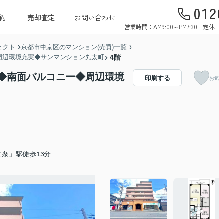
012
約
売却査定
お問い合わせ
営業時間：AM9:00～PM7:30 
ェクト
京都市中京区のマンション(売買)一覧
周辺環境充実◆サンマンション丸太町
4階
◆南面バルコニー◆周辺環境
印刷する
お気
条」駅徒歩13分