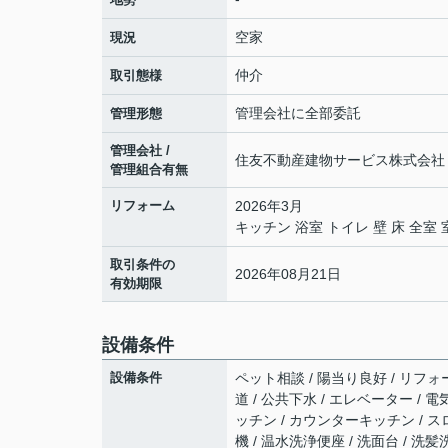
空家
現況
仲介
取引態様
管理会社に全部委託
管理形態
管理会社 /
住友不動産建物サービス株式会社 /
管理組合有無
リフォーム
2026年3月
キッチン 浴室 トイレ 壁 床 全
取引条件の
2026年08月21日
有効期限
設備条件
設備条件
ペット相談 / 陽当り良好 / リフォー
道 / 公共下水 / エレベーター / 
ッチン / カウンターキッチン / ス
機 / 温水洗浄便座 / 洗面台 / 洗