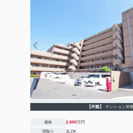
【外観】
マンション外
2,899
万円
価格
3LDK
間取り