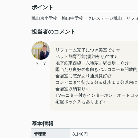
ポイント
桃山東小学校
桃山中学校
クレステージ桃山
リフ
担当者のコメント
リフォーム完了につき美室です☆
ペット飼育可能(規約有り)です♪
地下鉄東西線「六地蔵」駅徒歩１０分！
Y ・ Y
陽当たり良好の東向きバルコニー＆開放的
全居室に窓があり通風良好◎
コンビニまで徒歩３分＆徒歩１０分以内に
全居室収納有り♪
TVモニター付きインターホン・オートロ
宅配ボックスもあります♪
基本情報
8,140円
管理費