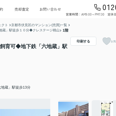
012
約
売却査定
お問い合わせ
営業時間：AM9:00～PM7:30 
ェクト
京都市伏見区のマンション(売買)一覧
地蔵」駅徒歩１０分◆クレステージ桃山
1階
印刷する
お気
ト飼育可◆地下鉄「六地蔵」駅
地蔵」駅徒歩13分