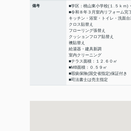
備考
■学区：桃山東小学校(１.５ｋｍ)
■令和８年３月室内リフォーム完
キッチン・浴室・トイレ・洗面台
クロス貼替え
フローリング張替え
クッションフロア貼替え
襖貼替え
給湯器・建具新調
室内クリーニング
■テラス面積：１２.６０㎡
■MB面積：０.５９㎡
■瑕疵保険(国交省指定)保証付き
■司法書士は売主指定