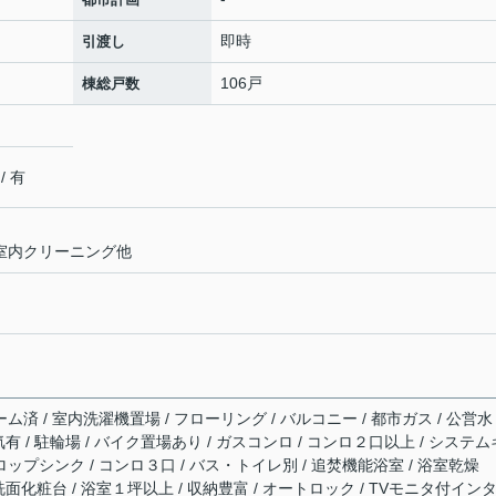
即時
引渡し
106戸
棟総戸数
 有
室 室内クリーニング他
ム済 / 室内洗濯機置場 / フローリング / バルコニー / 都市ガス / 公営水
電気有 / 駐輪場 / バイク置場あり / ガスコンロ / コンロ２口以上 / システム
ロップシンク / コンロ３口 / バス・トイレ別 / 追焚機能浴室 / 浴室乾燥
髪洗面化粧台 / 浴室１坪以上 / 収納豊富 / オートロック / TVモニタ付イン