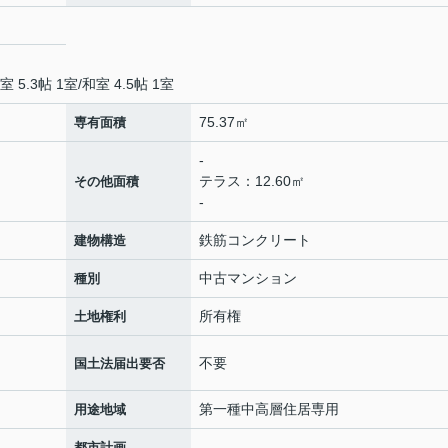
室 5.3帖 1室
/
和室 4.5帖 1室
75.37㎡
専有面積
-
テラス：12.60㎡
その他面積
-
鉄筋コンクリート
建物構造
中古マンション
種別
所有権
土地権利
不要
国土法届出要否
第一種中高層住居専用
用途地域
-
都市計画