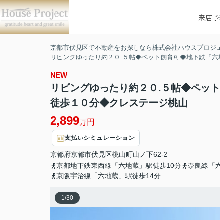
来店予
京都市伏見区で不動産をお探しなら株式会社ハウスプロジ
リビングゆったり約２０.５帖◆ペット飼育可◆地下鉄「六
NEW
リビングゆったり約２０.５帖◆ペッ
徒歩１０分◆クレステージ桃山
2,899
万円
支払いシミュレーション
京都府
京都市伏見区
桃山町山ノ下
62-2
京都地下鉄東西線「六地蔵」駅徒歩10分
奈良線「六
京阪宇治線「六地蔵」駅徒歩14分
1
/
30