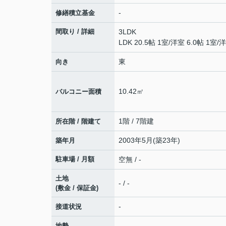
-
修繕積立基金
間取り / 詳細
3LDK
LDK 20.5帖 1室
/
洋室 6.0帖 1室
/
洋
東
向き
10.42㎡
バルコニー面積
1階 / 7階建
所在階 / 階建て
2003年5月(築23年)
築年月
駐車場 / 月額
空無 / -
土地
- / -
(敷金 / 保証金)
-
接道状況
-
地勢