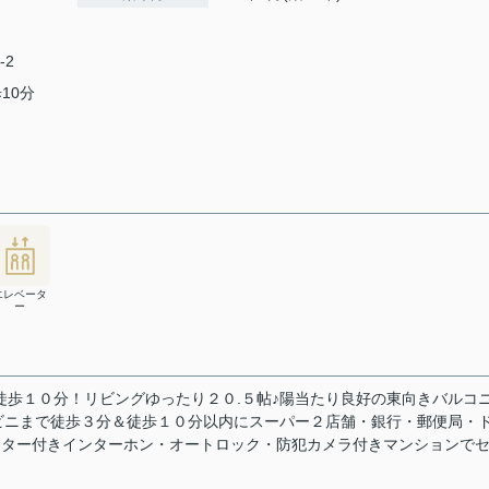
-2
10分
エレベータ
ー
駅徒歩１０分！リビングゆったり２０.５帖♪陽当たり良好の東向きバルコ
ビニまで徒歩３分＆徒歩１０分以内にスーパー２店舗・銀行・郵便局・
ニター付きインターホン・オートロック・防犯カメラ付きマンションで