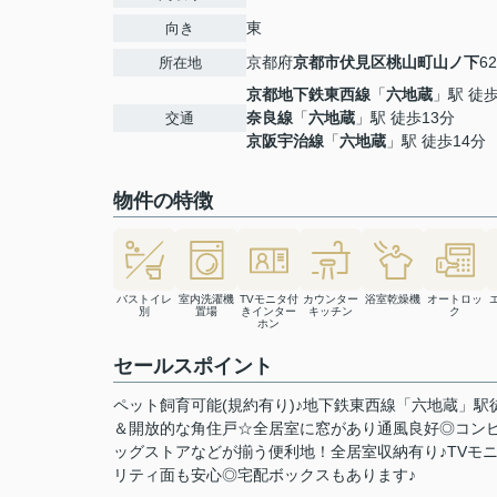
東
向き
京都府
京都市伏見区
桃山町山ノ下
62
所在地
京都地下鉄東西線
「
六地蔵
」駅 徒歩
奈良線
「
六地蔵
」駅 徒歩13分
交通
京阪宇治線
「
六地蔵
」駅 徒歩14分
物件の特徴
バストイレ
室内洗濯機
TVモニタ付
カウンター
浴室乾燥機
オートロッ
別
置場
きインター
キッチン
ク
ホン
セールスポイント
ペット飼育可能(規約有り)♪地下鉄東西線「六地蔵」
＆開放的な角住戸☆全居室に窓があり通風良好◎コン
ッグストアなどが揃う便利地！全居室収納有り♪TVモ
リティ面も安心◎宅配ボックスもあります♪