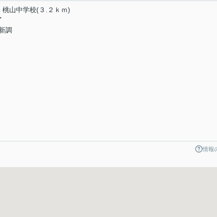
・桃山中学校(３.２ｋｍ)
了
新調
情報