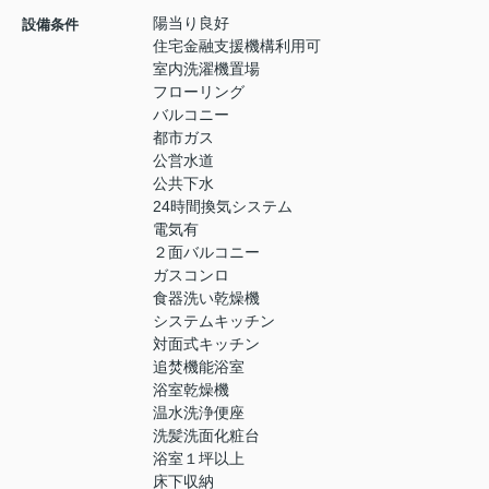
陽当り良好
設備条件
住宅金融支援機構利用可
室内洗濯機置場
フローリング
バルコニー
都市ガス
公営水道
公共下水
24時間換気システム
電気有
２面バルコニー
ガスコンロ
食器洗い乾燥機
システムキッチン
対面式キッチン
追焚機能浴室
浴室乾燥機
温水洗浄便座
洗髪洗面化粧台
浴室１坪以上
床下収納