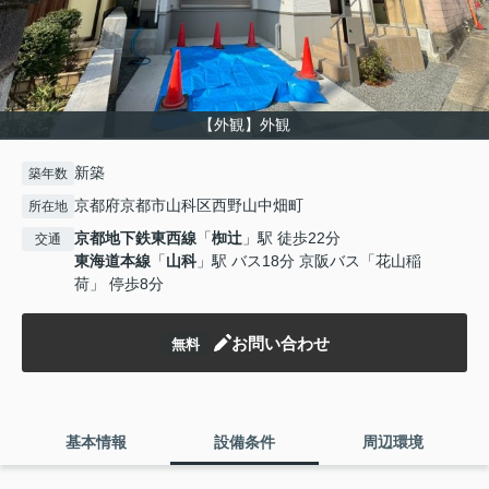
【外観】外観
新築
築年数
京都府京都市山科区西野山中畑町
所在地
京都地下鉄東西線
「
椥辻
」駅 徒歩22分
交通
東海道本線
「
山科
」駅 バス18分 京阪バス「花山稲
荷」 停歩8分
お問い合わせ
無料
基本情報
設備条件
周辺環境