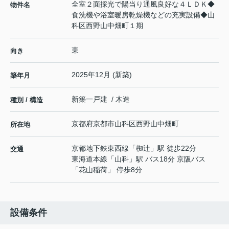
全室２面採光で陽当り通風良好な４ＬＤＫ◆
物件名
食洗機や浴室暖房乾燥機などの充実設備◆山
科区西野山中畑町１期
東
向き
2025年12月 (新築)
築年月
新築一戸建 / 木造
種別 / 構造
京都府
京都市山科区
西野山中畑町
所在地
京都地下鉄東西線
「
椥辻
」駅 徒歩22分
交通
東海道本線
「
山科
」駅 バス18分 京阪バス
「花山稲荷」 停歩8分
設備条件