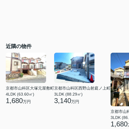
近隣の物件
京都市山科区大塚元屋敷町
京都市山科区西野山射庭ノ上町
4LDK (63.60㎡)
3LDK (88.29㎡)
1,680
3,140
万円
万円
京都市山
3LDK (86
1,680