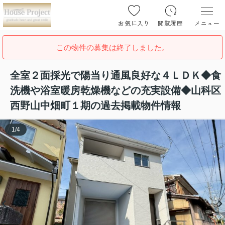
お気に入り
閲覧履歴
メニュー
この物件の募集は終了しました。
全室２面採光で陽当り通風良好な４ＬＤＫ◆食
洗機や浴室暖房乾燥機などの充実設備◆山科区
西野山中畑町１期の過去掲載物件情報
1
/
4