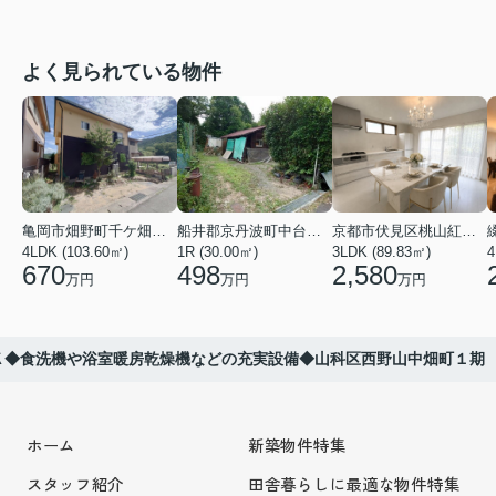
よく見られている物件
亀岡市畑野町千ケ畑高橋
船井郡京丹波町中台土橋
京都市伏見区桃山紅雪町
4LDK (103.60㎡)
1R (30.00㎡)
3LDK (89.83㎡)
4
670
498
2,580
万円
万円
万円
Ｋ◆食洗機や浴室暖房乾燥機などの充実設備◆山科区西野山中畑町１期
ホーム
新築物件特集
スタッフ紹介
田舎暮らしに最適な物件特集