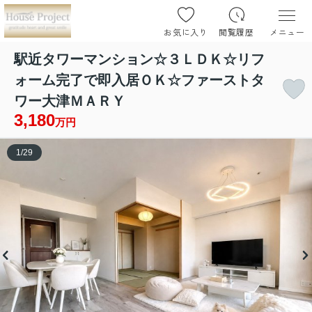
お気に入り
閲覧履歴
メニュー
駅近タワーマンション☆３ＬＤＫ☆リフ
ォーム完了で即入居ＯＫ☆ファーストタ
ワー大津ＭＡＲＹ
3,180
万円
1
/
29