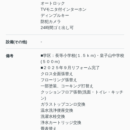
オートロック
TVモニタ付インターホン
ディンプルキー
防犯カメラ
24時間ゴミ出し可
-
設備(その他)
■学区：長等小学校(１.５ｋｍ)・皇子山中学校
備考
(５００ｍ)
■２０２５年９月リフォーム完了
クロス全面張替え
フローリング張替え
一部塗装、コーキング打替え
クッションフロア張替(洗面・トイレ・キッチ
ン)
ガラストップコンロ交換
温水洗浄便座交換
洗濯水栓交換
浄水カートリッジ交換
畳表替え