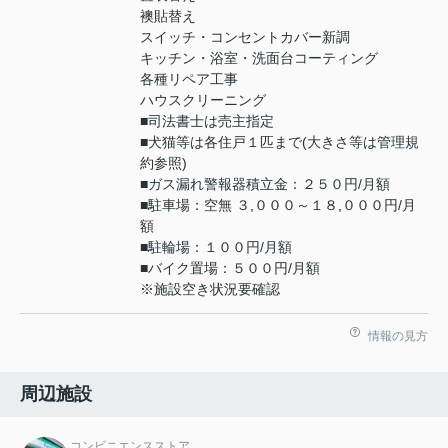
襖貼替え
スイッチ・コンセントカバー新調
キッチン・浴室・洗面台コーティング
各種リペア工事
ハウスクリーニング
■司法書士は売主指定
■犬猫等は各住戸１匹まで(大きさ等は管理規
約参照)
■ガス漏れ警報器積立金：２５０円/月額
■駐車場：空無 ３,０００～１８,０００円/月
額
■駐輪場：１００円/月額
■バイク置場：５００円/月額
※施設空き状況要確認
情報の見方
周辺施設
コンビニエンスストア