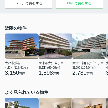
メールで共有する
LINEで共有する
近隣の物件
大津市螢谷
大津市大江４丁目
大津市朝日が丘１丁目
4LDK (118.41㎡)
3LDK (69.09㎡)
3LDK (104.04㎡)
4
3,150
1,898
2,780
万円
万円
万円
よく見られている物件