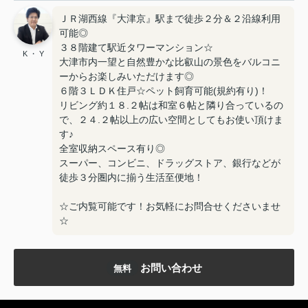
ＪＲ湖西線『大津京』駅まで徒歩２分＆２沿線利用
可能◎
３８階建て駅近タワーマンション☆
K ・ Y
大津市内一望と自然豊かな比叡山の景色をバルコニ
ーからお楽しみいただけます◎
６階３ＬＤＫ住戸☆ペット飼育可能(規約有り)！
リビング約１８.２帖は和室６帖と隣り合っているの
で、２４.２帖以上の広い空間としてもお使い頂けま
す♪
全室収納スペース有り◎
スーパー、コンビニ、ドラッグストア、銀行などが
徒歩３分圏内に揃う生活至便地！
☆ご内覧可能です！お気軽にお問合せくださいませ
☆
お問い合わせ
無料