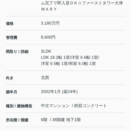
ム完了で即入居ＯＫ☆ファーストタワー大津
ＭＡＲＹ
3,180万円
価格
8,600円
管理費
3LDK
間取り / 詳細
LDK 18.2帖 1室
/
洋室 6.6帖 1室
/
洋室 6.5帖 1室
/
和室 6.0帖 1室
北西
向き
2002年1月 (築24年)
築年月
中古マンション / 鉄筋コンクリート
種別 / 建物構造
6階 / 38階建 地下1階
所在階 / 階建