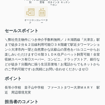
別
置場
付きインタ
キッチン
ーホン
オートロッ
エレベータ
ク
ー
セールスポイント
＼弊社売主物件につき仲介手数料無料／ＪＲ湖西線『大津京』駅
まで徒歩２分＆２沿線利用可能◎３８階建て駅近タワーマンショ
ン☆大津市内一望と自然豊かな比叡山の景色をバルコニーからお
楽しみいただけます◎６階３ＬＤＫ住戸☆ペット飼育可能！全室
収納スペース有◎スーパー、コンビニ、ドラッグストア、銀行な
どが徒歩７分圏内に揃う生活至便地！お電話からでもネットから
のご予約可能です♪お気軽にお問い合わせくださいませ◎
ポイント
長等小学校
皇子山中学校
ファーストタワー大津ＭＡＲＹ
駅
近
周辺環境充実
担当者のコメント