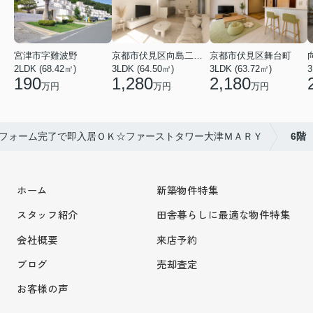
宮津市字難波野
京都市伏見区向島二ノ丸町
京都市伏見区舞台町
2LDK (68.42㎡)
3LDK (64.50㎡)
3LDK (63.72㎡)
3
190
1,280
2,180
万円
万円
万円
フォーム完了で即入居ＯＫ☆ファーストタワー大津ＭＡＲＹ
6階
ホーム
新築物件特集
スタッフ紹介
田舎暮らしに最適な物件特集
会社概要
来店予約
ブログ
売却査定
お客様の声