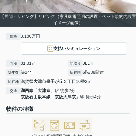
【居間・リビング】リビング（家具家電照明の設置・ペット規約内設置
イメージ画像）
3,180万円
価格
支払いシミュレーション
81.31㎡
3LDK
面積
間取り
築24年
6階/38階建
築年数
所在階
滋賀県
大津市
皇子が丘
２丁目10番25
所在地
湖西線
「
大津京
」駅 徒歩2分
交通
京阪石山坂本線
「
京阪大津京
」駅 徒歩4分
物件の特徴
バストイレ
室内洗濯機
TVモニタ
カウンター