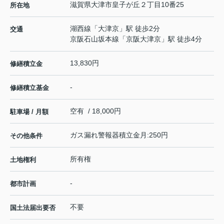
滋賀県
大津市
皇子が丘
２丁目10番25
所在地
湖西線
「
大津京
」駅 徒歩2分
交通
京阪石山坂本線
「
京阪大津京
」駅 徒歩4分
13,830円
修繕積立金
-
修繕積立基金
空有 / 18,000円
駐車場 / 月額
ガス漏れ警報器積立金月:250円
その他条件
所有権
土地権利
-
都市計画
不要
国土法届出要否