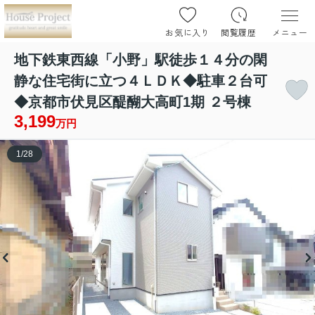
お気に入り
閲覧履歴
メニュー
地下鉄東西線「小野」駅徒歩１４分の閑
静な住宅街に立つ４ＬＤＫ◆駐車２台可
◆京都市伏見区醍醐大高町1期 ２号棟
3,199
万円
1
/
28