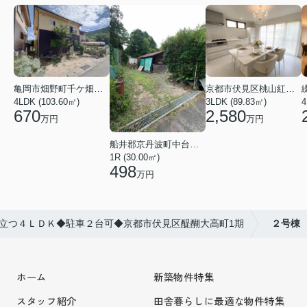
亀岡市畑野町千ケ畑高橋
京都市伏見区桃山紅雪町
4LDK (103.60㎡)
3LDK (89.83㎡)
4
670
2,580
万円
万円
船井郡京丹波町中台土橋
1R (30.00㎡)
498
万円
立つ４ＬＤＫ◆駐車２台可◆京都市伏見区醍醐大高町1期
２号棟
ホーム
新築物件特集
スタッフ紹介
田舎暮らしに最適な物件特集