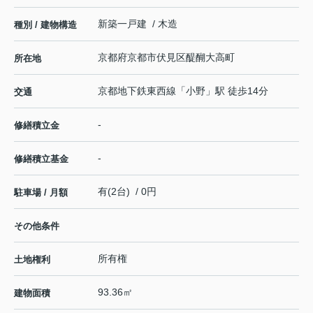
新築一戸建 / 木造
種別 / 建物構造
京都府
京都市伏見区
醍醐大高町
所在地
京都地下鉄東西線
「
小野
」駅 徒歩14分
交通
-
修繕積立金
-
修繕積立基金
有(2台) / 0円
駐車場 / 月額
その他条件
所有権
土地権利
93.36㎡
建物面積