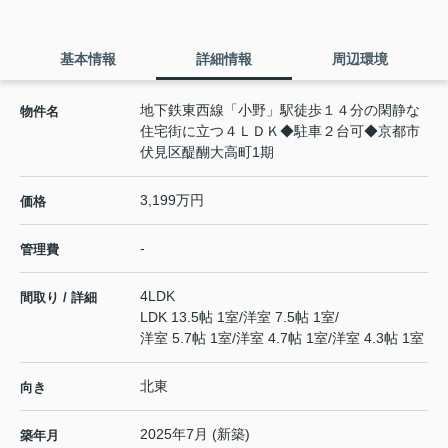
基本情報
詳細情報
周辺環境
地下鉄東西線「小野」駅徒歩１４分の閑静な
物件名
住宅街に立つ４ＬＤＫ◆駐車２台可◆京都市
伏見区醍醐大高町1期
3,199万円
価格
-
管理費
4LDK
間取り / 詳細
LDK 13.5帖 1室
/
洋室 7.5帖 1室
/
洋室 5.7帖 1室
/
洋室 4.7帖 1室
/
洋室 4.3帖 1室
北東
向き
2025年7月 (新築)
築年月