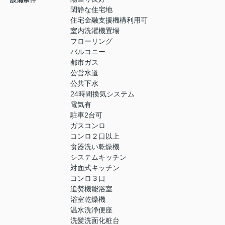
閑静な住宅地
住宅金融支援機構利用可
室内洗濯機置場
フローリング
バルコニー
都市ガス
公営水道
公共下水
24時間換気システム
電気有
駐車2台可
ガスコンロ
コンロ２口以上
食器洗い乾燥機
システムキッチン
対面式キッチン
コンロ３口
追焚機能浴室
浴室乾燥機
温水洗浄便座
洗髪洗面化粧台