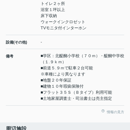
トイレ２ヶ所
浴室１坪以上
床下収納
ウォークインクロゼット
TVモニタ付インターホン
-
設備(その他)
■学区：北醍醐小学校（７０ｍ）・醍醐中学校
備考
（１.９ｋｍ）
■前道５.９ｍで駐車２台可能
※車種により異なります
■地盤２０年保証
■建物１０年瑕疵保険付
■フラット３５Ｓ（Ｂタイプ）利用可能
■土地家屋調査士・司法書士は売主指定
情報の見方
周辺施設