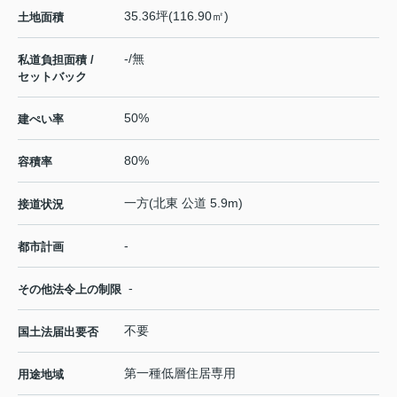
35.36坪(116.90㎡)
土地面積
-/無
私道負担面積 /
セットバック
50%
建ぺい率
80%
容積率
一方(北東 公道 5.9m)
接道状況
-
都市計画
-
その他法令上の制限
不要
国土法届出要否
第一種低層住居専用
用途地域