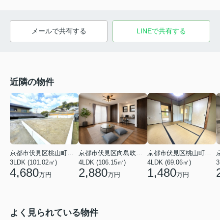
メールで共有する
LINEで共有する
近隣の物件
京都市伏見区桃山町安芸山
京都市伏見区向島吹田河原町
京都市伏見区桃山町山ノ下
3LDK (101.02㎡)
4LDK (106.15㎡)
4LDK (69.06㎡)
3
4,680
2,880
1,480
万円
万円
万円
よく見られている物件