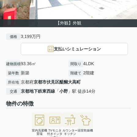
【外観】外観
3,199万円
価格
支払いシミュレーション
93.36㎡
4LDK
建物面積
間取り
新築
2階建
築年数
階建て
京都府
京都市伏見区
醍醐大高町
所在地
京都地下鉄東西線
「
小野
」駅 徒歩14分
交通
物件の特徴
室内洗濯機
TVモニタ
カウンター
浴室乾燥機
置場
付きインタ
キッチン