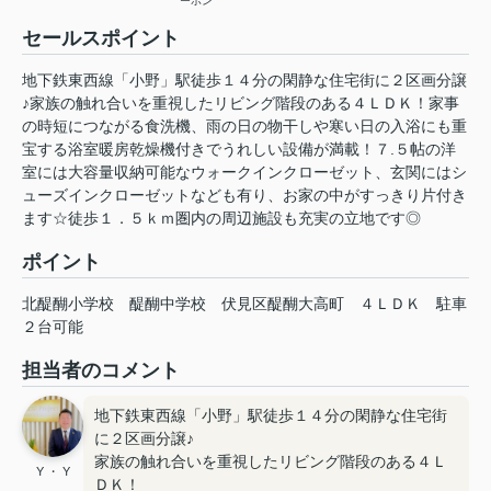
ーホン
セールスポイント
地下鉄東西線「小野」駅徒歩１４分の閑静な住宅街に２区画分譲
♪家族の触れ合いを重視したリビング階段のある４ＬＤＫ！家事
の時短につながる食洗機、雨の日の物干しや寒い日の入浴にも重
宝する浴室暖房乾燥機付きでうれしい設備が満載！７.５帖の洋
室には大容量収納可能なウォークインクローゼット、玄関にはシ
ューズインクローゼットなども有り、お家の中がすっきり片付き
ます☆徒歩１．５ｋｍ圏内の周辺施設も充実の立地です◎
ポイント
北醍醐小学校
醍醐中学校
伏見区醍醐大高町
４ＬＤＫ
駐車
２台可能
担当者のコメント
地下鉄東西線「小野」駅徒歩１４分の閑静な住宅街
に２区画分譲♪
家族の触れ合いを重視したリビング階段のある４Ｌ
Y ・ Y
ＤＫ！