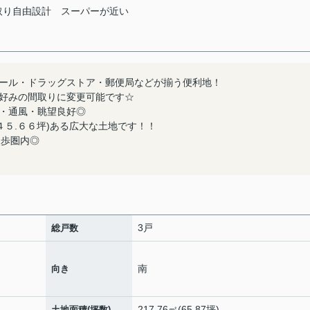
取り自由設計
スーパーが近い
ール・ドラッグストア・郵便局などが揃う便利地！
好みの間取りに変更可能です☆
・通風・眺望良好◎
４５.６６坪)ある広大な土地です！！
徒歩圏内◎
3戸
総戸数
南
向き
217.76㎡(65.87坪)
土地面積(坪数)