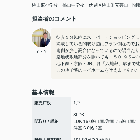
桃山東小学校
桃山中学校
伏見区桃山町安芸山
間
担当者のコメント
徒歩９分以内にスーパー・ショッピングモ
掲載している間取り図はプラン例なのでお
南側が少し高台になっているので陽当たり
Y ・ Y
路地状敷地部分を除いても１５０.９５㎡(
地下鉄・京阪・JR、各「六地蔵」駅まで
この地で夢のマイホームを叶えませんか♪
基本情報
1戸
販売戸数
3LDK
LDK 16.0帖 1室
/
洋室 7.5帖 1室
/
間取り / 詳細
洋室 6.0帖 2室
101.02㎡(30.55坪)
建物面積(坪数)