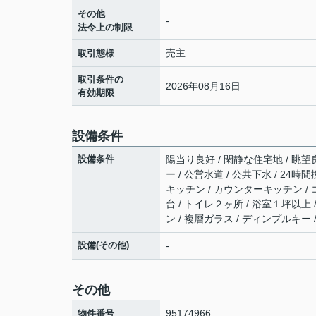
その他
-
法令上の制限
売主
取引態様
取引条件の
2026年08月16日
有効期限
設備条件
設備条件
陽当り良好 / 閑静な住宅地 / 眺望
ー / 公営水道 / 公共下水 / 24
キッチン / カウンターキッチン / 
台 / トイレ２ヶ所 / 浴室１坪以上
ン / 複層ガラス / ディンプルキー 
設備(その他)
-
その他
95174966
物件番号