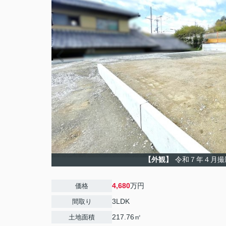
【外観】
令和７年４月撮
4,680
万円
価格
3LDK
間取り
217.76㎡
土地面積