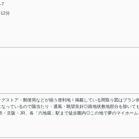
-7
12分
ッグストア・郵便局などが揃う便利地！掲載している間取り図はプラン
になっているので陽当たり・通風・眺望良好◎路地状敷地部分を除いて
下鉄・京阪・JR、各「六地蔵」駅まで徒歩圏内◎この地で夢のマイホーム