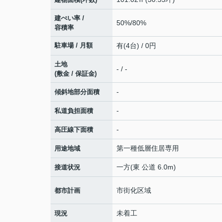
建ぺい率 /
50%/80%
容積率
駐車場 / 月額
有(4台) / 0円
土地
- / -
(敷金 / 保証金)
-
傾斜地部分面積
-
私道負担面積
-
高圧線下面積
第一種低層住居専用
用途地域
一方(東 公道 6.0m)
接道状況
市街化区域
都市計画
未着工
現況