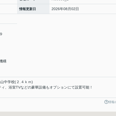
2026年08月02日
情報更新日
６９
機構
山中学校(２.４ｋｍ)
ティ、浴室TVなどの豪華設備もオプションにて設置可能！
情報