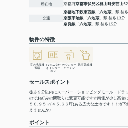
京都府
京都市伏見区
桃山町安芸山
62
所在地
京都地下鉄東西線
「
六地蔵
」駅 徒歩
京阪宇治線
「
六地蔵
」駅 徒歩13分
交通
奈良線
「
六地蔵
」駅 徒歩15分
物件の特徴
室内洗濯機
TVモニタ付
カウンター
浴室乾燥機
置場
きインター
キッチン
ホン
セールスポイント
徒歩９分以内にスーパー・ショッピングモール・ドラ
のでお好みの間取りに変更可能です☆南側が少し高台
５０.９５㎡(４５.６６坪)ある広大な土地です！！地
えませんか♪
ポイント