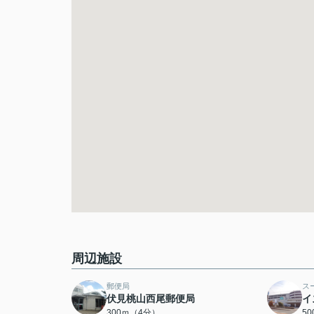
周辺施設
郵便局
ス
伏見桃山西尾郵便局
イ
300ｍ（4分）
5