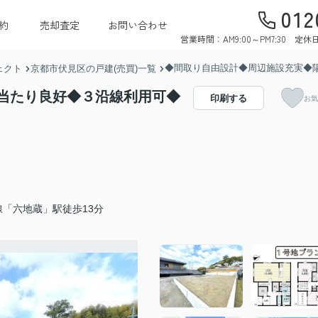
012
約
売却査定
お問い合わせ
営業時間：AM9:00～PM7:30 
◆間取り自由設計◆周辺施設充実◆
ェクト
京都市伏見区の戸建(売買)一覧
当たり良好◆３沿線利用可◆
印刷する
お気
線「六地蔵」駅徒歩13分