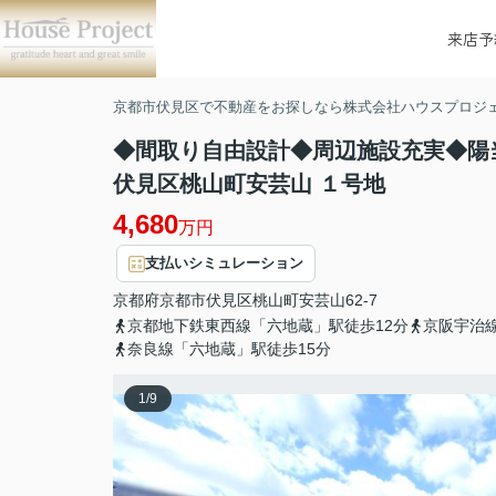
来店予
京都市伏見区で不動産をお探しなら株式会社ハウスプロジ
◆間取り自由設計◆周辺施設充実◆陽
伏見区桃山町安芸山 １号地
4,680
万円
支払いシミュレーション
京都府
京都市伏見区
桃山町安芸山
62-7
京都地下鉄東西線「六地蔵」駅徒歩12分
京阪宇治
奈良線「六地蔵」駅徒歩15分
1
/
9