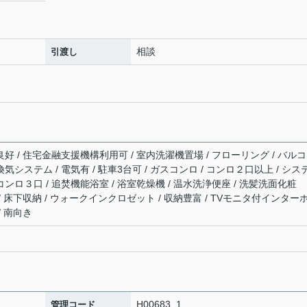
相談
引渡し
良好 / 住宅金融支援機構利用可 / 室内洗濯機置場 / フローリング / バル
時間換気システム / 電気有 / 駐車3台可 / ガスコンロ / コンロ２口以上 / シス
コンロ３口 / 追焚機能浴室 / 浴室乾燥機 / 温水洗浄便座 / 洗髪洗面化粧
 / 床下収納 / ウォークインクロゼット / 収納豊富 / TVモニタ付インター
/ 南向き
H00683_1
管理コード