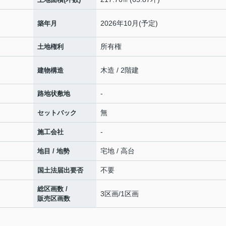
2026年10月(予定)
築年月
所有権
土地権利
木造 / 2階建
建物構造
-
路地状敷地
無
セットバック
-
施工会社
宅地 / 高台
地目 / 地勢
不要
国土法届出要否
総区画数 /
3区画/1区画
販売区画数