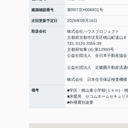
第R07京H006831号
建築確認番号
2026年08月16日
次回更新予定日
取扱会社
株式会社ハウスプロジェクト
京都府京都市伏見区桃山町遠山
TEL:0120-3355-39
京都府知事 (4) 第12993号
公益社団法人 全日本不動産協会
公益社団法人 近畿圏不動産流通
株式会社 日本住宅保証検査機構
備考
■学区：桃山東小学校(１ｋｍ)・桃
■床暖房、セコムホームセキュリ
■外構費別途要