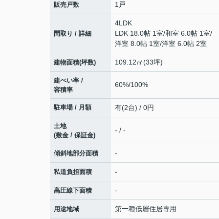
1戸
販売戸数
4LDK
LDK 18.0帖 1室
/
和室 6.0帖 1室
/
間取り / 詳細
洋室 8.0帖 1室
/
洋室 6.0帖 2室
109.12㎡(33坪)
建物面積(坪数)
建ぺい率 /
60%/100%
容積率
駐車場 / 月額
有(2台) / 0円
土地
- / -
(敷金 / 保証金)
-
傾斜地部分面積
-
私道負担面積
-
高圧線下面積
第一種低層住居専用
用途地域