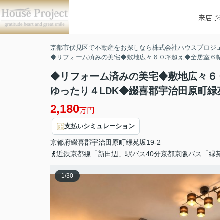
来店予
京都市伏見区で不動産をお探しなら株式会社ハウスプロジ
◆リフォーム済みの美宅◆敷地広々６０坪超え◆全居室６帖
◆リフォーム済みの美宅◆敷地広々６
ゆったり４LDK◆綴喜郡宇治田原町緑
2,180
万円
支払いシミュレーション
京都府
綴喜郡宇治田原町
緑苑坂
19-2
近鉄京都線「新田辺」駅バス40分京都京阪バス「緑
1
/
30