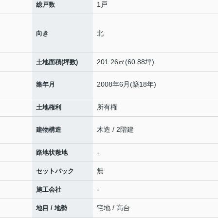
1戸
総戸数
北
向き
201.26㎡(60.88坪)
土地面積(坪数)
2008年6月(築18年)
築年月
所有権
土地権利
木造 / 2階建
建物構造
-
路地状敷地
無
セットバック
-
施工会社
宅地 / 高台
地目 / 地勢