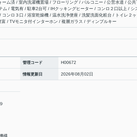
ォーム済 / 室内洗濯機置場 / フローリング / バルコニー / 公営水道 / 公
テム / 電気有 / 駐車2台可 / IHクッキングヒーター / コンロ２口以上 / 
 コンロ３口 / 浴室乾燥機 / 温水洗浄便座 / 洗髪洗面化粧台 / トイレ２ヶ
納豊富 / TVモニタ付インターホン / 複層ガラス / ディンプルキー
H00672
管理コード
2026年08月02日
情報更新日
６９
機構