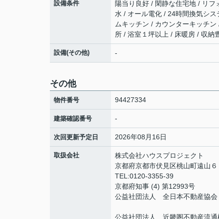
設備条件
陽当り良好 / 閑静な住宅地 / リフ
水 / オール電化 / 24時間換気シス
ムキッチン / カウンターキッチン /
所 / 浴室１坪以上 / 床暖房 / 収
設備(その他)
-
その他
94427334
物件番号
-
建築確認番号
2026年08月16日
次回更新予定日
取扱会社
株式会社ハウスプロジェクト
京都府京都市伏見区桃山町遠山
TEL:0120-3355-39
京都府知事 (4) 第12993号
公益社団法人 全日本不動産協会
公益社団法人 近畿圏不動産流通