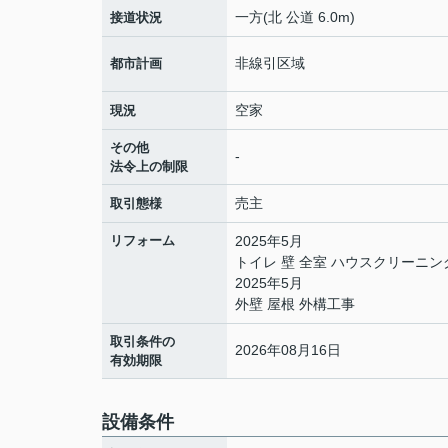
一方(北 公道 6.0m)
接道状況
非線引区域
都市計画
空家
現況
その他
-
法令上の制限
売主
取引態様
リフォーム
2025年5月
トイレ 壁 全室 ハウスクリーニン
2025年5月
外壁 屋根 外構工事
取引条件の
2026年08月16日
有効期限
設備条件