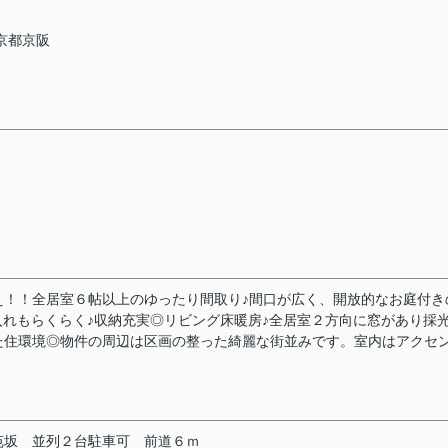
 京都京阪
え！！全居室６帖以上のゆったり間取り♪間口が広く、開放的なお庭付き
入れもらくらく♪収納充実◎リビング床暖房♪全居室２方向に窓があり採
た住環境◎物件の周辺は区画の整った綺麗な街並みです。室内はアクセ
苑坂
並列２台駐車可
前道６ｍ