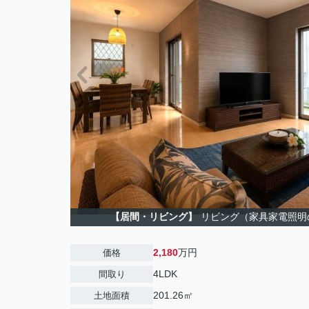
【居間・リビング】
リビング（家具家電照明
2,180
万円
価格
4LDK
間取り
201.26㎡
土地面積