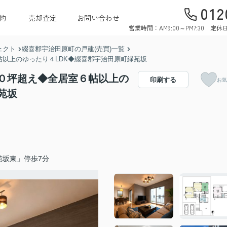
012
約
売却査定
お問い合わせ
営業時間：AM9:00～PM7:30 
ェクト
綴喜郡宇治田原町の戸建(売買)一覧
以上のゆったり４LDK◆綴喜郡宇治田原町緑苑坂
０坪超え◆全居室６帖以上の
印刷する
お気
苑坂
苑坂東」停歩7分