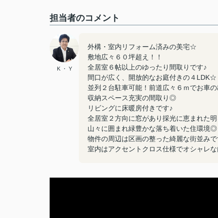
担当者のコメント
外構・室内リフォーム済みの美宅☆
敷地広々６０坪超え！！
全居室６帖以上のゆったり間取りです♪
K ・ Y
間口が広く、開放的なお庭付きの４LDK☆
並列２台駐車可能！前道広々６ｍでお車の
収納スペース充実の間取り◎
リビングに床暖房付きです♪
全居室２方向に窓があり採光に恵まれた明
山々に囲まれ緑豊かな落ち着いた住環境◎
物件の周辺は区画の整った綺麗な街並みで
室内はアクセントクロス仕様でオシャレな