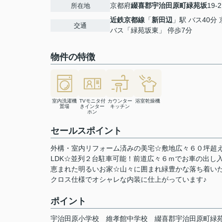
京都府
綴喜郡宇治田原町
緑苑坂
19-2
所在地
近鉄京都線
「
新田辺
」駅 バス40分
交通
バス「緑苑坂東」 停歩7分
物件の特徴
室内洗濯機
TVモニタ付
カウンター
浴室乾燥機
置場
きインター
キッチン
ホン
セールスポイント
外構・室内リフォーム済みの美宅☆敷地広々６０坪超
LDK☆並列２台駐車可能！前道広々６ｍでお車の出し
恵まれた明るいお家☆山々に囲まれ緑豊かな落ち着い
クロス仕様でオシャレな内装に仕上がっています♪
ポイント
宇治田原小学校
維孝館中学校
綴喜郡宇治田原町緑