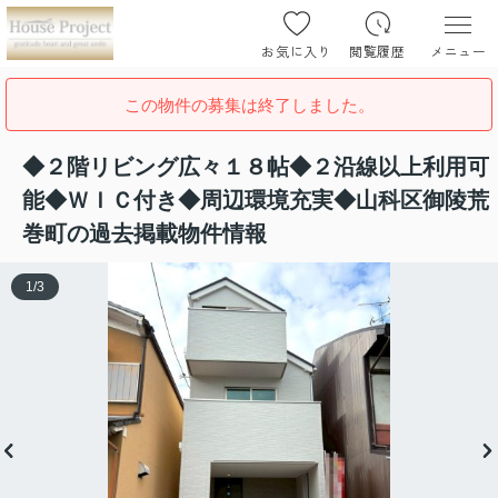
お気に入り
閲覧履歴
メニュー
この物件の募集は終了しました。
◆２階リビング広々１８帖◆２沿線以上利用可
能◆ＷＩＣ付き◆周辺環境充実◆山科区御陵荒
巻町の過去掲載物件情報
1
/
3