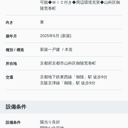
可能◆ＷＩＣ付き◆周辺環境充実◆山科区御
陵荒巻町
東
向き
2025年6月 (新築)
築年月
新築一戸建 / 木造
種別 / 構造
京都府
京都市山科区
御陵荒巻町
所在地
京都地下鉄東西線
「
御陵
」駅 徒歩9分
交通
京阪京津線
「
御陵
」駅 徒歩9分
設備条件
陽当り良好
設備条件