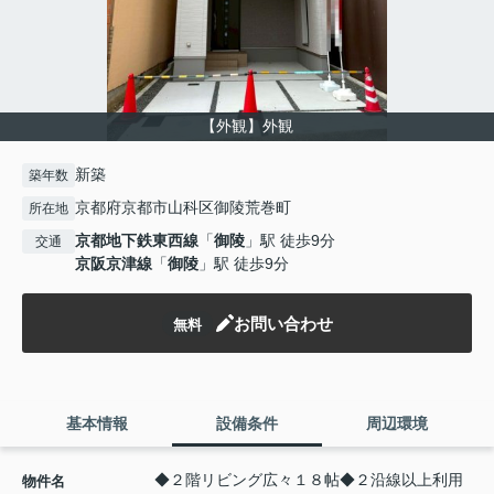
【外観】外観
新築
築年数
京都府京都市山科区御陵荒巻町
所在地
京都地下鉄東西線
「
御陵
」駅 徒歩9分
交通
京阪京津線
「
御陵
」駅 徒歩9分
お問い合わせ
無料
基本情報
設備条件
周辺環境
◆２階リビング広々１８帖◆２沿線以上利用
物件名