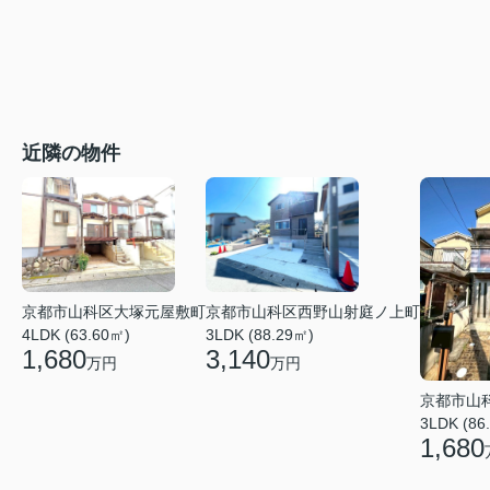
近隣の物件
京都市山科区大塚元屋敷町
京都市山科区西野山射庭ノ上町
4LDK (63.60㎡)
3LDK (88.29㎡)
1,680
3,140
万円
万円
京都市山
3LDK (86
1,680