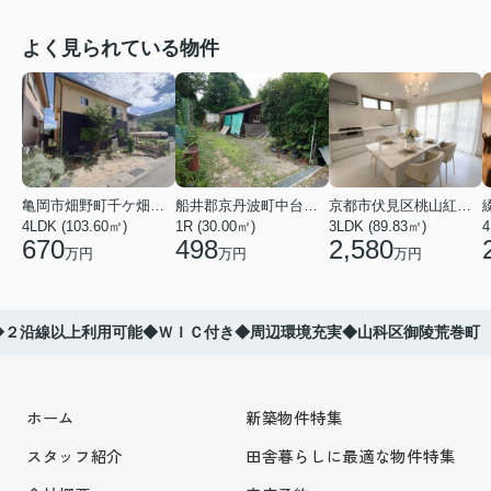
よく見られている物件
亀岡市畑野町千ケ畑高橋
船井郡京丹波町中台土橋
京都市伏見区桃山紅雪町
4LDK (103.60㎡)
1R (30.00㎡)
3LDK (89.83㎡)
4
670
498
2,580
万円
万円
万円
◆２沿線以上利用可能◆ＷＩＣ付き◆周辺環境充実◆山科区御陵荒巻町
ホーム
新築物件特集
スタッフ紹介
田舎暮らしに最適な物件特集