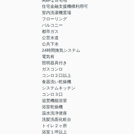
閑静な住宅地
住宅金融支援機構利用可
室内洗濯機置場
フローリング
バルコニー
都市ガス
公営水道
公共下水
24時間換気システム
電気有
照明器具付き
ガスコンロ
コンロ２口以上
食器洗い乾燥機
システムキッチン
コンロ３口
追焚機能浴室
浴室乾燥機
温水洗浄便座
洗髪洗面化粧台
トイレ２ヶ所
浴室１坪以上