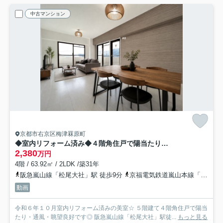
中古マンション
京都市右京区梅津罧原町
◆室内リフォーム済み◆４階角住戸で陽当たり・通風・眺望良好◆阪急「松尾大社」駅徒歩９分◆グレース嵐山
2,380
万円
4階 / 63.92㎡ / 2LDK /築31年
阪急嵐山線「松尾大社」駅 徒歩9分
京福電気鉄道嵐山本線「有栖川」駅 徒歩18分
動画
令和６年１０月室内リフォーム済みの美室☆ ５階建て４階角住戸で陽当
たり・通風・眺望良好です◎ 阪急嵐山線「松尾大社」駅徒...
もっと見る