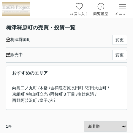
お気に入り
閲覧履歴
メニュー
梅津罧原町の売買・投資一覧
梅津罧原町
変更
販売中
変更
おすすめのエリア
向島二ノ丸町
/
木幡
/
吉祥院石原長田町
/
石田大山町
/
東組町
/
桃山町立売
/
両替町３丁目
/
椥辻東潰
/
西野阿芸沢町
/
皇子が丘
1
件