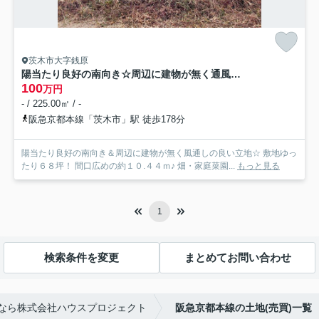
茨木市大字銭原
陽当たり良好の南向き☆周辺に建物が無く通風良好☆駐車場・畑・資材置き場用地に最適☆茨木市大字銭原
100
万円
- / 225.00㎡ / -
阪急京都本線「茨木市」駅 徒歩178分
陽当たり良好の南向き＆周辺に建物が無く風通しの良い立地☆ 敷地ゆっ
たり６８坪！ 間口広めの約１０.４４ｍ♪ 畑・家庭菜園...
もっと見る
1
検索条件を変更
まとめてお問い合わせ
なら株式会社ハウスプロジェクト
阪急京都本線の土地(売買)一覧