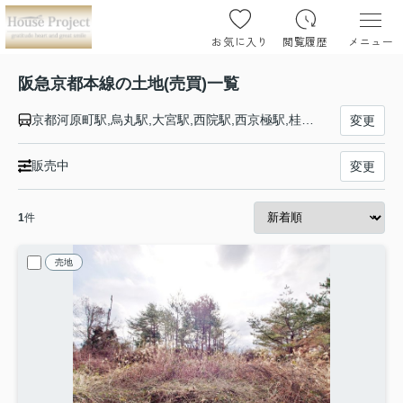
お気に入り
閲覧履歴
メニュー
阪急京都本線の土地(売買)一覧
京都河原町駅,烏丸駅,大宮駅,西院駅,西京極駅,桂駅,洛西口駅,東向日駅,西向日駅,長岡天神駅,西山天王山駅,大山崎駅,水無瀬駅,上牧駅,高槻市駅,富田駅,総持寺駅,茨木市駅,南茨木駅,摂津市駅,正雀駅,相川駅,上新庄駅,ＪＲ淡路駅,崇禅寺駅,西中島南方駅,十三駅,大阪駅
変更
販売中
変更
1
件
売地