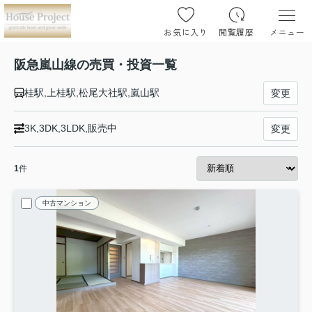
お気に入り
閲覧履歴
メニュー
阪急嵐山線の売買・投資一覧
桂駅,上桂駅,松尾大社駅,嵐山駅
変更
3K,3DK,3LDK,販売中
変更
1
件
中古マンション