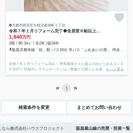
京都市西京区大枝北沓掛町１丁目
令和７年１月リフォーム完了◆全居室６帖以上の３ＬＤＫ◆収納充実◆サンシティ桂坂ロイヤル３番館
1,940
万円
2階 / 90.34㎡ / 3LDK /築34年
阪急京都本線「桂」駅 バス18分 市バス「ふれあいの里」 停歩2分
令和７年１月リフォーム済み！ 専有面積９０㎡超えのゆとりある３ＬＤ
Ｋ住戸☆ 対面式システムキッチンはご家族との団らんを楽...
もっと見る
1
検索条件を変更
まとめてお問い合わせ
しなら株式会社ハウスプロジェクト
阪急嵐山線の売買・投資一覧