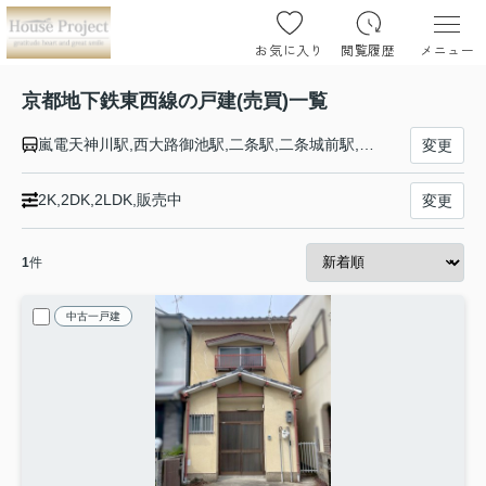
お気に入り
閲覧履歴
メニュー
京都地下鉄東西線の戸建(売買)一覧
嵐電天神川駅,西大路御池駅,二条駅,二条城前駅,烏丸御池駅,京都市役所前駅,三条駅,東山駅,蹴上駅,御陵駅,山科駅,東野駅,椥辻駅,小野駅,醍醐駅,石田駅,六地蔵駅
変更
2K,2DK,2LDK,販売中
変更
1
件
中古一戸建