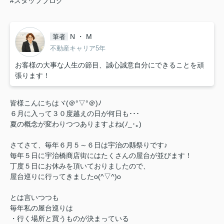
#スタッフブログ
N ・ M
筆者
不動産キャリア5年
お客様の大事な人生の節目、誠心誠意自分にできることを頑
張ります！
皆様こんにちはヾ(＠°▽°＠)ﾉ
６月に入って３０度越えの日が何日も･･･
夏の概念が変わりつつありますよね(ﾉ_･｡)
さてさて、毎年６月５～６日は宇治の縣祭りです♪
毎年５日に宇治橋商店街にはたくさんの屋台が並びます！
丁度５日にお休みを頂いておりましたので、
屋台巡りに行ってきましたo(^▽^)o
とは言いつつも
毎年私の屋台巡りは
・行く場所と買うものが決まっている