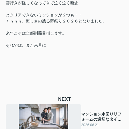
雲行きが怪しくなってきて泣く泣く断念
とクリアできないミッションが２つも・・
くぅぅぅ、悔しさの残る縣祭り２０２６となりました。
来年こそは全部制覇目指します。
それでは、また来月に
NEXT
マンション水回りリフ
ォームの適切なタイミ
ングは？費用相場と進
2026.06.21