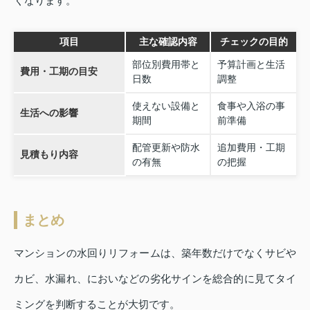
くなります。
項目
主な確認内容
チェックの目的
部位別費用帯と
予算計画と生活
費用・工期の目安
日数
調整
使えない設備と
食事や入浴の事
生活への影響
期間
前準備
配管更新や防水
追加費用・工期
見積もり内容
の有無
の把握
まとめ
マンションの水回りリフォームは、築年数だけでなくサビや
カビ、水漏れ、においなどの劣化サインを総合的に見てタイ
ミングを判断することが大切です。