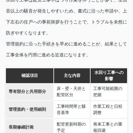
音以上の騒音が発生しやすいため、書式に沿った申請や、上
下左右の住戸への事前挨拶を行うことで、トラブルを未然に
防ぎやすくなります。
管理規約に沿った手続きを早めに進めることが、結果として
工事全体を円滑に進める近道になります。
水回り工事への
確認項目
主な内容
影響
床・壁・天井と
工事可能範囲の
専有部分と共用部分
配管区分
把握
工事時間帯と騒
作業工程と日程
管理規約・使用細則
音基準
調整
配管更新時期の
将来工事との重
長期修繕計画
予定
複回避