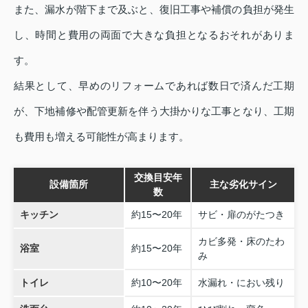
また、漏水が階下まで及ぶと、復旧工事や補償の負担が発生
し、時間と費用の両面で大きな負担となるおそれがありま
す。
結果として、早めのリフォームであれば数日で済んだ工期
が、下地補修や配管更新を伴う大掛かりな工事となり、工期
も費用も増える可能性が高まります。
交換目安年
設備箇所
主な劣化サイン
数
キッチン
約15〜20年
サビ・扉のがたつき
カビ多発・床のたわ
浴室
約15〜20年
み
トイレ
約10〜20年
水漏れ・におい残り