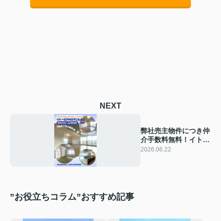
NEXT
弊社売主物件につき仲
介手数料無料！イトー
ピア向日マンションA
2026.06.22
棟
”お役立ちコラム”おすすめ記事