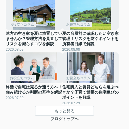
お役立ちコラム
お役立ちコラム
遠方の空き家を夏に放置してい
夏の台風前に確認したい空き家
ませんか？管理方法を見直して
管理！リスクを防ぐポイントを
リスクを減らすコツを解説
所有者目線で解説
2026.08.09
2026.08.08
お役立ちコラム
お役立ちコラム
終活で自宅は売るか迷う方へ！
住宅購入と賃貸どちらを選ぶべ
住み続けるか判断の基準を解説
きか？子育て世帯の住宅選びの
ポイントを解説
2026.07.30
2026.07.29
もっと見る
ブログトップへ