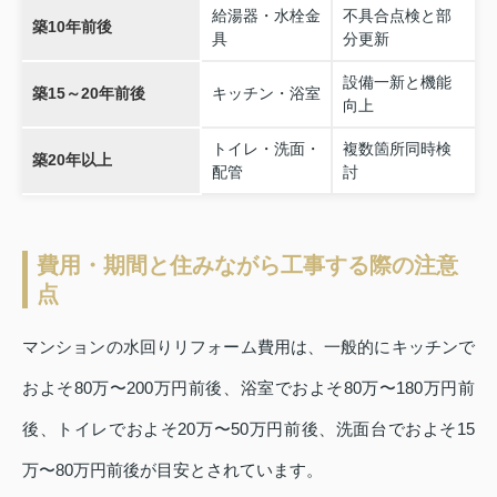
給湯器・水栓金
不具合点検と部
築10年前後
具
分更新
設備一新と機能
築15～20年前後
キッチン・浴室
向上
トイレ・洗面・
複数箇所同時検
築20年以上
配管
討
費用・期間と住みながら工事する際の注意
点
マンションの水回りリフォーム費用は、一般的にキッチンで
およそ80万〜200万円前後、浴室でおよそ80万〜180万円前
後、トイレでおよそ20万〜50万円前後、洗面台でおよそ15
万〜80万円前後が目安とされています。