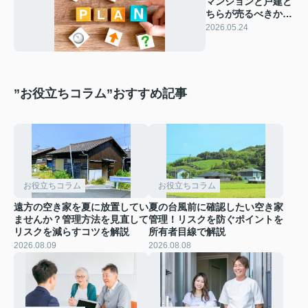
マンションと戸建ど
ちらが売るべきか？
価値の違いと後悔し
2026.05.24
ない見極め方
”お役立ちコラム”おすすめ記事
お役立ちコラム
お役立ちコラム
遠方の空き家を夏に放置してい
夏の台風前に確認したい空き家
ませんか？管理方法を見直して
管理！リスクを防ぐポイントを
リスクを減らすコツを解説
所有者目線で解説
2026.08.09
2026.08.08