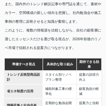
また、国内外のトレンド解説記事や専門誌を通じて、素材や
カラー、空間構成の新しい傾向を把握し、社内勉強会や施工
事例の整理に反映させると知識が蓄積します。
このように、複数の情報源を比較しながら、自社の顧客層に
適したエッセンスだけを選び取る視点が、2026年前後のリノ
ベ市場で信頼される提案力につながります。
期待できる効
準備すべき視点
具体的な取り組み
果
トレンド反映型商品設
スタイル別リノベ
提案の説得力
計
プラン整理
向上
補助対象工事の標
顧客負担の軽
省エネ制度の活用
準化
減
定期的な勉強会開
提案力と信頼
情報収集と社内共有