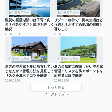
お役立ちコラム
お役立ちコラム
滋賀の琵琶湖沿いは子育て向
リゾート物件で二拠点生活はど
き？住みやすさと環境を詳しく
う選ぶ？おすすめ地域の特徴と
解説
暮らし方
2026.08.11
2026.08.10
お役立ちコラム
お役立ちコラム
遠方の空き家を夏に放置してい
夏の台風前に確認したい空き家
ませんか？管理方法を見直して
管理！リスクを防ぐポイントを
リスクを減らすコツを解説
所有者目線で解説
2026.08.09
2026.08.08
もっと見る
ブログトップへ