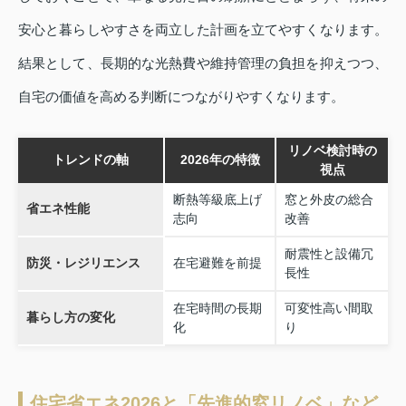
安心と暮らしやすさを両立した計画を立てやすくなります。
結果として、長期的な光熱費や維持管理の負担を抑えつつ、
自宅の価値を高める判断につながりやすくなります。
リノベ検討時の
トレンドの軸
2026年の特徴
視点
断熱等級底上げ
窓と外皮の総合
省エネ性能
志向
改善
耐震性と設備冗
防災・レジリエンス
在宅避難を前提
長性
在宅時間の長期
可変性高い間取
暮らし方の変化
化
り
住宅省エネ2026と「先進的窓リノベ」など