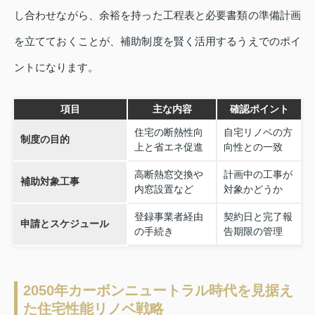
し合わせながら、余裕を持った工程表と必要書類の準備計画
を立てておくことが、補助制度を賢く活用するうえでのポイ
ントになります。
項目
主な内容
確認ポイント
住宅の断熱性向
自宅リノベの方
制度の目的
上と省エネ促進
向性との一致
高断熱窓交換や
計画中の工事が
補助対象工事
内窓設置など
対象かどうか
登録事業者経由
契約日と完了報
申請とスケジュール
の手続き
告期限の管理
2050年カーボンニュートラル時代を見据え
た住宅性能リノベ戦略