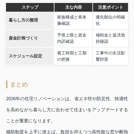
ステップ
主な内容
注意ポイント
家族構成と将来
優先順位の明確
暮らし方の整理
像確認
化
予算上限と資金
補助金と返済負
資金計画づくり
内訳確認
担確認
着工時期と工期
工事中の生活影
スケジュール設定
の把握
響対策
まとめ
2026年の住宅リノベーションは、省エネ性や防災性、快適性
を高めながら暮らし方に合わせて住まいをアップデートする
ことが重要になります。
補助制度を上手に使えば、負担を抑えつつ高性能な窓や断熱