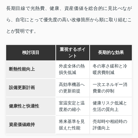
長期目線で光熱費、健康、資産価値を総合的に見比べなが
ら、自宅にとって優先度の高い改修箇所から順に取り組むこ
とが賢明です。
重視するポイ
検討項目
長期的な効果
ント
外皮全体の熱
冬の寒さ緩和と冷
断熱性能向上
損失低減
暖房費削減
高効率機器へ
一次エネルギー消
設備更新計画
の更新前提
費量の抑制
室温安定と温
健康リスク低減と
健康性と快適性
度差の縮小
生活の質向上
将来基準を見
売却時や相続時の
資産価値維持
据えた性能
評価向上