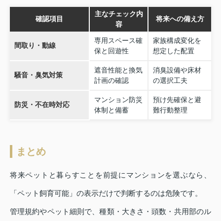
主なチェック内
確認項目
将来への備え方
容
専用スペース確
家族構成変化を
間取り・動線
保と回遊性
想定した配置
遮音性能と換気
消臭設備や床材
騒音・臭気対策
計画の確認
の選択工夫
マンション防災
預け先確保と避
防災・不在時対応
体制と備蓄
難行動整理
まとめ
将来ペットと暮らすことを前提にマンションを選ぶなら、
「ペット飼育可能」の表示だけで判断するのは危険です。
管理規約やペット細則で、種類・大きさ・頭数・共用部のル