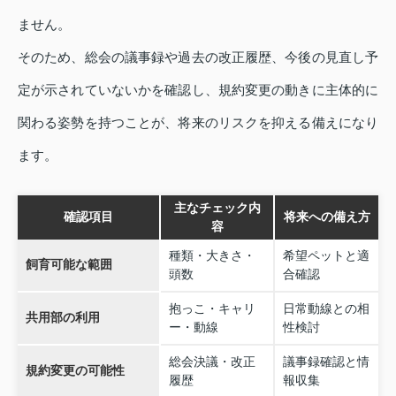
ません。
そのため、総会の議事録や過去の改正履歴、今後の見直し予
定が示されていないかを確認し、規約変更の動きに主体的に
関わる姿勢を持つことが、将来のリスクを抑える備えになり
ます。
主なチェック内
確認項目
将来への備え方
容
種類・大きさ・
希望ペットと適
飼育可能な範囲
頭数
合確認
抱っこ・キャリ
日常動線との相
共用部の利用
ー・動線
性検討
総会決議・改正
議事録確認と情
規約変更の可能性
履歴
報収集