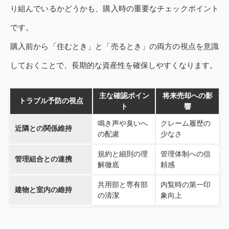
り組んでいるかどうかも、購入時の重要なチェックポイント
です。
購入前から「住むとき」と「売るとき」の両方の視点を意識
しておくことで、長期的な資産性を確保しやすくなります。
主な確認ポイン
将来売却への影
トラブル予防の視点
ト
響
鳴き声や臭いへ
クレーム履歴の
近隣との関係維持
の配慮
少なさ
規約と細則の理
管理体制への信
管理組合との連携
解徹底
頼感
共用部と専有部
内覧時の第一印
建物と室内の維持
の清潔
象向上