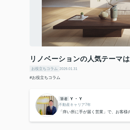
リノベーションの人気テーマは
お役立ちコラム
2026.01.31
#お役立ちコラム
Y ・ Y
筆者
不動産キャリア7年
「痒い所に手が届く営業」で、お客様