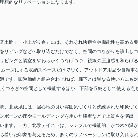
理想的なリノベーションになります。
関土間」「小上がり畳」には、それぞれ快適性や機能性を高める
をリビングなどへ取り込むだけでなく、空間のつながりを演出し
リビングと隣室をやわらかくつなげつつ、視線の圧迫感を和らげ
スムーズにする収納スペースだけでなく、アウトドア用品や自転車
適です。回遊動線と組み合わせれば、廊下とは異なる使い方にも
たくつろぎの空間として機能するほか、下部を収納として使える点
調、北欧系には、居心地の良い雰囲気づくりと洗練された印象づ
ンボーンの床やモールディングを用いた腰壁などで上質さを演出
います。一方、北欧テイストは、シンプルで機能的、かつ木の温
ち着いた印象を与えるため、多くのリノベーションに取り入れら