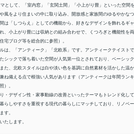
テーマとして、「室内窓」「玄関土間」「小上がり畳」といった空間
や風をより住まいの中に取り込み、開放感と家族間のゆるやかな
間は「しつらえ」としての機能から、好きなデザインを飾れるギ
れ、小上がり畳には収納との組み合わせで、くつろぎと機能性を
住宅ブログ等を総合的に参照）。
ルは、「アンティーク」「北欧系」です。アンティークテイスト
たシックで落ち着いた空間が人気第一位とされており、ベーシッ
また、北欧スタイルは白や淡い色を基調に自然素材を活かした温
兼ね備える点で根強い人気があります（アンティークは年間ラン
照）。
り・デザイン性・家事動線の改善といったテーマもトレンド化し
暮らしやすさを重視する現代の暮らしにマッチしており、リノベ
ます。
いたします。