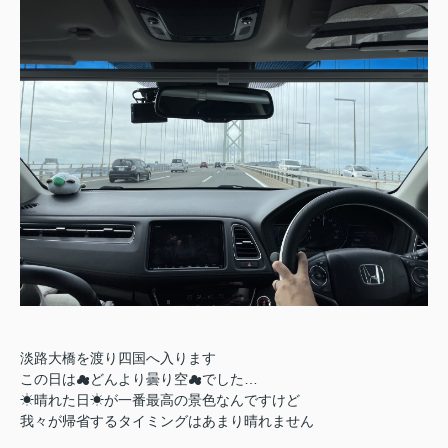
淡路大橋を渡り四国へ入ります
この日は☁どんより曇り空☁でした…
☀晴れた日☀が一番最高の景色なんですけど
我々が帰省するタイミングはあまり晴れません