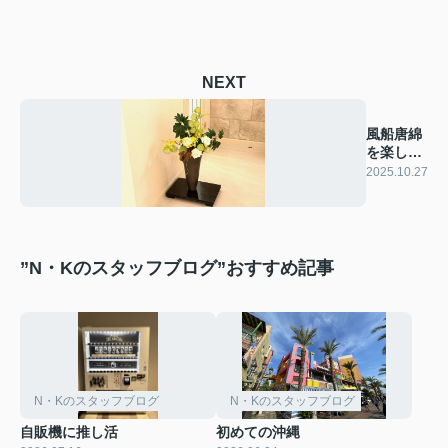
NEXT
風船唐綿
を楽しむ
生け花
2025.10.27
”N・Kのスタッフブログ”おすすめ記事
N・Kのスタッフブログ
N・Kのスタッフブログ
自販機に推し活
初めての沖縄