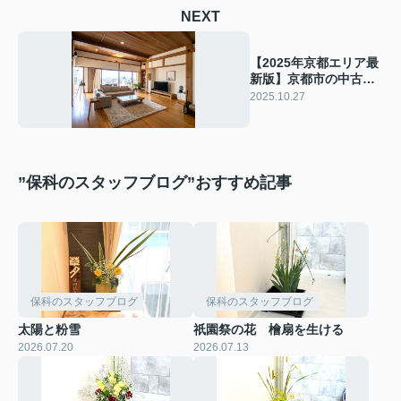
NEXT
【2025年京都エリア最
新版】京都市の中古マ
ンション探し方は？希
2025.10.27
望条件や市場相場も紹
介
”保科のスタッフブログ”おすすめ記事
保科のスタッフブログ
保科のスタッフブログ
太陽と粉雪
祇園祭の花 檜扇を生ける
2026.07.20
2026.07.13