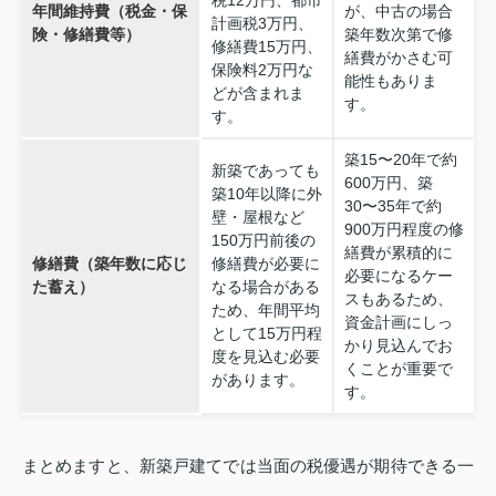
税12万円、都市
年間維持費（税金・保
が、中古の場合
計画税3万円、
険・修繕費等）
築年数次第で修
修繕費15万円、
繕費がかさむ可
保険料2万円な
能性もありま
どが含まれま
す。
す。
築15〜20年で約
新築であっても
600万円、築
築10年以降に外
30〜35年で約
壁・屋根など
900万円程度の修
150万円前後の
繕費が累積的に
修繕費（築年数に応じ
修繕費が必要に
必要になるケー
た蓄え）
なる場合がある
スもあるため、
ため、年間平均
資金計画にしっ
として15万円程
かり見込んでお
度を見込む必要
くことが重要で
があります。
す。
まとめますと、新築戸建てでは当面の税優遇が期待できる一