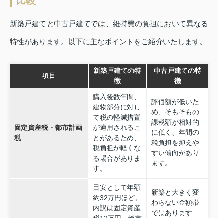
比較
新築戸建てと中古戸建てでは、維持費の負担において異なる
特性があります。以下に主なポイントをご紹介いたします。
新築戸建ての特
中古戸建ての特
項目
徴
徴
購入後数年間、
評価額が低いた
建物部分に対し
め、そもそもの
て税の軽減措置
課税額が相対的
固定資産税・都市計画
が適用されるこ
に低く、年間の
税
とがあるため、
税負担を抑えや
税負担が軽くな
すい傾向があり
る場合がありま
ます。
す。
目安として年額
新築と大きく変
約32万円ほど。
わらない金額帯
内訳は固定資産
ではあります