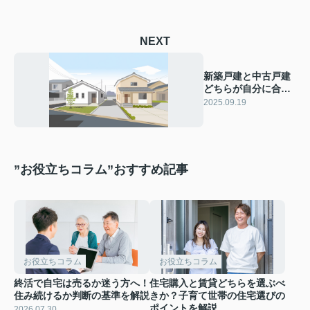
NEXT
新築戸建と中古戸建
どちらが自分に合
う？選び方のコツや
2025.09.19
比較ポイントを紹介
”お役立ちコラム”おすすめ記事
お役立ちコラム
お役立ちコラム
終活で自宅は売るか迷う方へ！
住宅購入と賃貸どちらを選ぶべ
住み続けるか判断の基準を解説
きか？子育て世帯の住宅選びの
ポイントを解説
2026.07.30