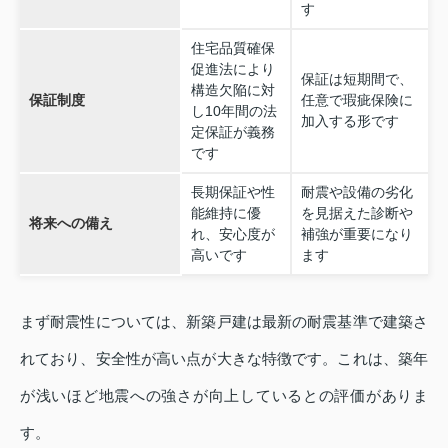
す
住宅品質確保
促進法により
保証は短期間で、
構造欠陥に対
保証制度
任意で瑕疵保険に
し10年間の法
加入する形です
定保証が義務
です
長期保証や性
耐震や設備の劣化
能維持に優
を見据えた診断や
将来への備え
れ、安心度が
補強が重要になり
高いです
ます
まず耐震性については、新築戸建は最新の耐震基準で建築さ
れており、安全性が高い点が大きな特徴です。これは、築年
が浅いほど地震への強さが向上しているとの評価がありま
す。