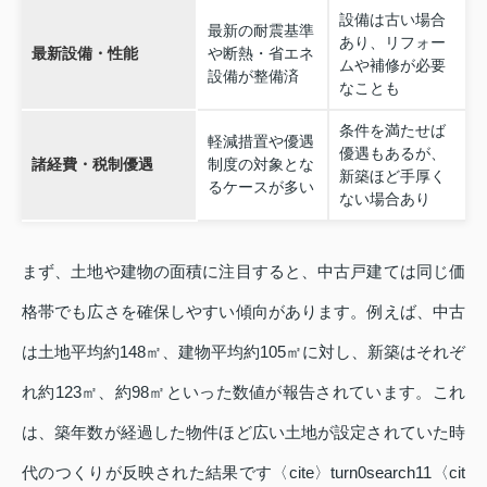
設備は古い場合
最新の耐震基準
あり、リフォー
最新設備・性能
や断熱・省エネ
ムや補修が必要
設備が整備済
なことも
条件を満たせば
軽減措置や優遇
優遇もあるが、
諸経費・税制優遇
制度の対象とな
新築ほど手厚く
るケースが多い
ない場合あり
まず、土地や建物の面積に注目すると、中古戸建ては同じ価
格帯でも広さを確保しやすい傾向があります。例えば、中古
は土地平均約148㎡、建物平均約105㎡に対し、新築はそれぞ
れ約123㎡、約98㎡といった数値が報告されています。これ
は、築年数が経過した物件ほど広い土地が設定されていた時
代のつくりが反映された結果です〈cite〉turn0search11〈cit