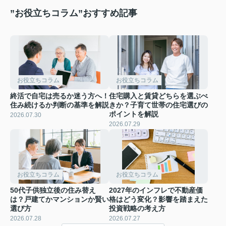
”お役立ちコラム”おすすめ記事
お役立ちコラム
お役立ちコラム
終活で自宅は売るか迷う方へ！
住宅購入と賃貸どちらを選ぶべ
住み続けるか判断の基準を解説
きか？子育て世帯の住宅選びの
ポイントを解説
2026.07.30
2026.07.29
お役立ちコラム
お役立ちコラム
50代子供独立後の住み替え
2027年のインフレで不動産価
は？戸建てかマンションか賢い
格はどう変化？影響を踏まえた
選び方
投資戦略の考え方
2026.07.28
2026.07.27