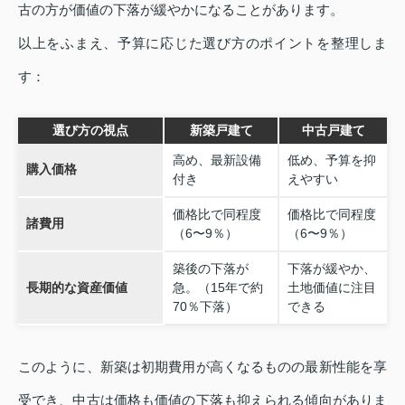
古の方が価値の下落が緩やかになることがあります。
以上をふまえ、予算に応じた選び方のポイントを整理しま
す：
選び方の視点
新築戸建て
中古戸建て
高め、最新設備
低め、予算を抑
購入価格
付き
えやすい
価格比で同程度
価格比で同程度
諸費用
（6〜9％）
（6〜9％）
築後の下落が
下落が緩やか、
長期的な資産価値
急。（15年で約
土地価値に注目
70％下落）
できる
このように、新築は初期費用が高くなるものの最新性能を享
受でき、中古は価格も価値の下落も抑えられる傾向がありま