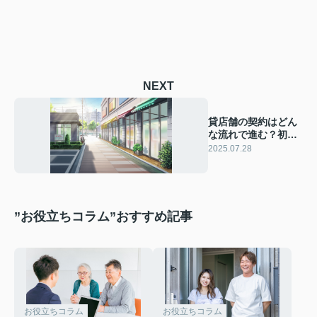
NEXT
貸店舗の契約はどん
な流れで進む？初め
てでも安心して契約
2025.07.28
できる手順を紹介
”お役立ちコラム”おすすめ記事
お役立ちコラム
お役立ちコラム