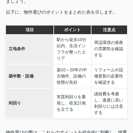
ましょう。
以下に、物件選びのポイントをまとめた表を示します。
項目
ポイント
注意点
駅から徒歩10分
周辺環境の昼夜
以内、生活イン
立地条件
の雰囲気を確認
フラが整ったエ
する
リア
築10～20年の中
リフォームや設
築年数・設備
古物件、設備の
備更新の必要性
状態が良好
を確認する
諸経費を考慮
実質利回りを重
し、過度に高い
利回り
視し、収支計画
利回りには注意
を立てる
する
物件選びの際は、これらのポイントを総合的に判断し、慎重