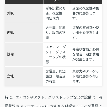
ント
看板設置の可
店舗の視認性や集
外観
否、視認性、
客力に影響しま
周辺環境
す。
天井高、間取
店舗の雰囲気や使
内観
り、設備の状
い勝手を左右しま
態
す。
エアコン、ダ
修繕や交換が必要
クト、グリス
設備
な場合、追加費用
トラップの状
が発生します。
態
交通量、周辺
集客力やターゲッ
立地
施設、競合店
ト層に影響を与え
の有無
ます。
特に、エアコンやダクト、グリストラップなどの設備は、清
掃状況やメンテナンスのしやすさを確認することが重要で