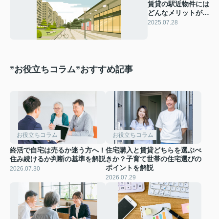
賃貸の駅近物件には
どんなメリットがあ
る？デメリットや選
2025.07.28
び方も紹介
”お役立ちコラム”おすすめ記事
お役立ちコラム
お役立ちコラム
終活で自宅は売るか迷う方へ！
住宅購入と賃貸どちらを選ぶべ
住み続けるか判断の基準を解説
きか？子育て世帯の住宅選びの
ポイントを解説
2026.07.30
2026.07.29