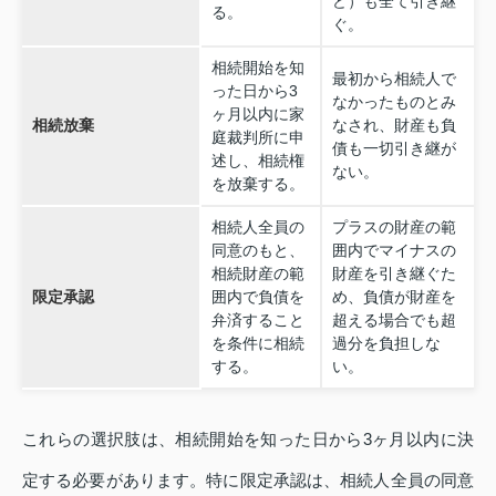
ど）も全て引き継
る。
ぐ。
相続開始を知
最初から相続人で
った日から3
なかったものとみ
ヶ月以内に家
相続放棄
なされ、財産も負
庭裁判所に申
債も一切引き継が
述し、相続権
ない。
を放棄する。
相続人全員の
プラスの財産の範
同意のもと、
囲内でマイナスの
相続財産の範
財産を引き継ぐた
限定承認
囲内で負債を
め、負債が財産を
弁済すること
超える場合でも超
を条件に相続
過分を負担しな
する。
い。
これらの選択肢は、相続開始を知った日から3ヶ月以内に決
定する必要があります。特に限定承認は、相続人全員の同意