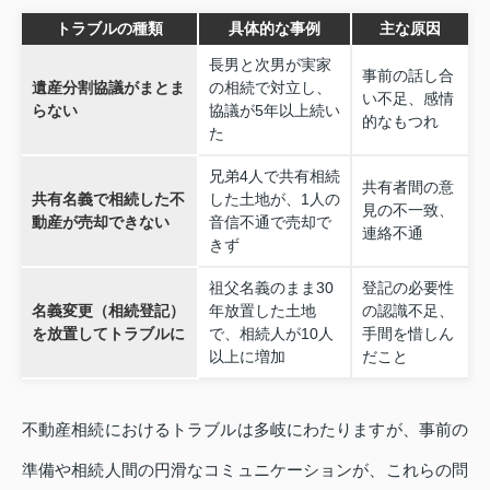
トラブルの種類
具体的な事例
主な原因
長男と次男が実家
事前の話し合
遺産分割協議がまとま
の相続で対立し、
い不足、感情
らない
協議が5年以上続い
的なもつれ
た
兄弟4人で共有相続
共有者間の意
共有名義で相続した不
した土地が、1人の
見の不一致、
動産が売却できない
音信不通で売却で
連絡不通
きず
祖父名義のまま30
登記の必要性
名義変更（相続登記）
年放置した土地
の認識不足、
を放置してトラブルに
で、相続人が10人
手間を惜しん
以上に増加
だこと
不動産相続におけるトラブルは多岐にわたりますが、事前の
準備や相続人間の円滑なコミュニケーションが、これらの問