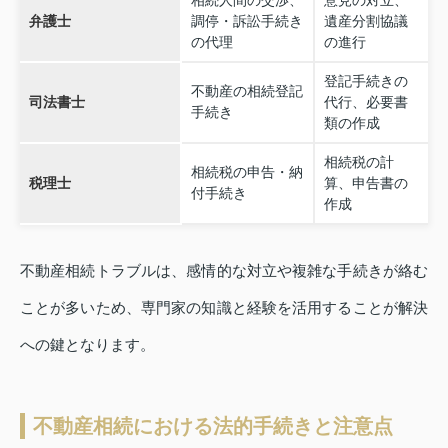
弁護士
調停・訴訟手続き
遺産分割協議
の代理
の進行
登記手続きの
不動産の相続登記
司法書士
代行、必要書
手続き
類の作成
相続税の計
相続税の申告・納
税理士
算、申告書の
付手続き
作成
不動産相続トラブルは、感情的な対立や複雑な手続きが絡む
ことが多いため、専門家の知識と経験を活用することが解決
への鍵となります。
不動産相続における法的手続きと注意点