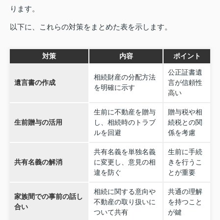
ります。
以下に、これらの対策をまとめた表を示します。
対策
内容
ポイント
公正証書遺
相続財産の分配方法
遺言書の作成
言が信頼性
を明確に示す
高い
生前に不動産を贈与
贈与税や相
生前贈与の活用
し、相続時のトラブ
続税との関
ルを回避
係を考慮
共有名義を単独名義
生前に手続
共有名義の解消
に変更し、意見の相
きを行うこ
違を防ぐ
とが重要
相続に関する意向や
共通の理解
家族間での事前の話し
不動産の取り扱いに
を持つこと
合い
ついて共有
が鍵