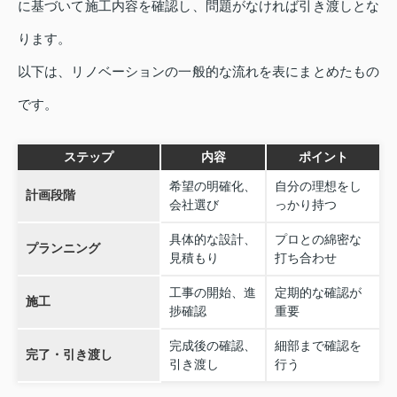
に基づいて施工内容を確認し、問題がなければ引き渡しとな
ります。
以下は、リノベーションの一般的な流れを表にまとめたもの
です。
ステップ
内容
ポイント
希望の明確化、
自分の理想をし
計画段階
会社選び
っかり持つ
具体的な設計、
プロとの綿密な
プランニング
見積もり
打ち合わせ
工事の開始、進
定期的な確認が
施工
捗確認
重要
完成後の確認、
細部まで確認を
完了・引き渡し
引き渡し
行う