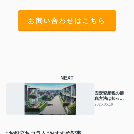
お問い合わせはこちら
NEXT
固定資産税の節
税方法は知って
いますか？基礎
2025.05.19
と応用を解説
”お役立ちコラム”おすすめ記事