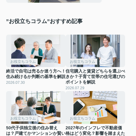
”お役立ちコラム”おすすめ記事
お役立ちコラム
お役立ちコラム
終活で自宅は売るか迷う方へ！
住宅購入と賃貸どちらを選ぶべ
住み続けるか判断の基準を解説
きか？子育て世帯の住宅選びの
ポイントを解説
2026.07.30
2026.07.29
お役立ちコラム
お役立ちコラム
50代子供独立後の住み替え
2027年のインフレで不動産価
は？戸建てかマンションか賢い
格はどう変化？影響を踏まえた