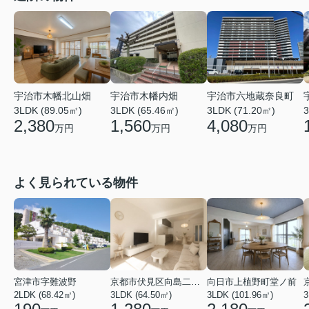
宇治市六地蔵奈良町
宇治市木幡北山畑
宇治市木幡内畑
3LDK (71.20㎡)
3LDK (89.05㎡)
3LDK (65.46㎡)
3
4,080
2,380
1,560
万円
万円
万円
よく見られている物件
宮津市字難波野
京都市伏見区向島二ノ丸町
向日市上植野町堂ノ前
2LDK (68.42㎡)
3LDK (64.50㎡)
3LDK (101.96㎡)
3