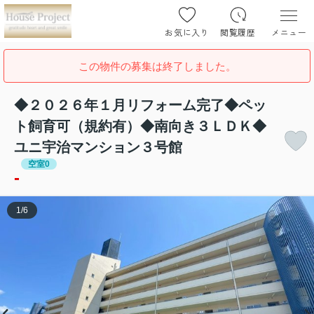
お気に入り
閲覧履歴
メニュー
この物件の募集は終了しました。
◆２０２６年１月リフォーム完了◆ペッ
ト飼育可（規約有）◆南向き３ＬＤＫ◆
ユニ宇治マンション３号館
空室0
-
1
/
6