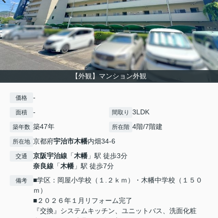
【外観】マンション外観
-
価格
-
3LDK
面積
間取り
築47年
4階/7階建
築年数
所在階
京都府
宇治市
木幡
内畑34-6
所在地
京阪宇治線
「
木幡
」駅 徒歩3分
交通
奈良線
「
木幡
」駅 徒歩7分
■学区：岡屋小学校（１.２ｋｍ）・木幡中学校（１５０
備考
ｍ）
■２０２６年１月リフォーム完了
『交換』システムキッチン、ユニットバス、洗面化粧