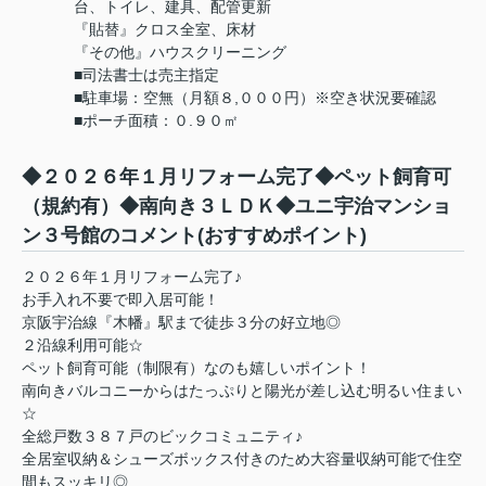
台、トイレ、建具、配管更新
『貼替』クロス全室、床材
『その他』ハウスクリーニング
■司法書士は売主指定
■駐車場：空無（月額８,０００円）※空き状況要確認
■ポーチ面積：０.９０㎡
◆２０２６年１月リフォーム完了◆ペット飼育可
（規約有）◆南向き３ＬＤＫ◆ユニ宇治マンショ
ン３号館のコメント(おすすめポイント)
２０２６年１月リフォーム完了♪
お手入れ不要で即入居可能！
京阪宇治線『木幡』駅まで徒歩３分の好立地◎
２沿線利用可能☆
ペット飼育可能（制限有）なのも嬉しいポイント！
南向きバルコニーからはたっぷりと陽光が差し込む明るい住まい
☆
全総戸数３８７戸のビックコミュニティ♪
全居室収納＆シューズボックス付きのため大容量収納可能で住空
間もスッキリ◎