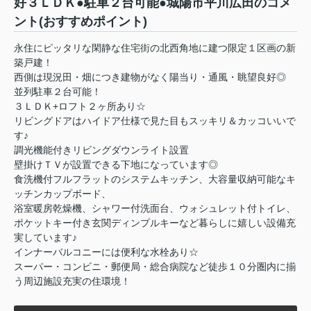
好３ＬＤＫ●駐車２台可能●城陽市平川広田のコメ
ント(おすすめポイント)
永住にピッタリな閑静な住宅街の北西角地に建つ限定１区画の新
築戸建！
西側は現況田・畑につき建物がなく陽当り・通風・眺望良好◎
並列駐車２台可能！
３ＬＤＫ+ロフト２ヶ所あり☆
リビングドアはハイドア仕様で見た目もスッキリ＆カッコいいで
す♪
調光機能付きリビングダウンライト設置
壁掛けＴＶが設置できる下地になっています◎
食洗機付フルフラットのシステムキッチン、大容量収納可能なキ
ッチンカップボード、
浴室暖房乾燥機、シャワー付洗面台、ウォシュレット付トイレ、
ポケットキー付き玄関ディンプルキーなど暮らしに嬉しい設備充
実しています♪
インナーバルコニーには便利な水栓あり☆
スーパー・コンビニ・郵便局・総合病院など徒歩１０分圏内に揃
う周辺施設充実の住環境！