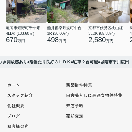
亀岡市畑野町千ケ畑高橋
船井郡京丹波町中台土橋
京都市伏見区桃山紅雪町
4LDK (103.60㎡)
1R (30.00㎡)
3LDK (89.83㎡)
4
670
498
2,580
万円
万円
万円
つき開放感あり●陽当たり良好３ＬＤＫ●駐車２台可能●城陽市平川広田
ホーム
新築物件特集
スタッフ紹介
田舎暮らしに最適な物件特集
会社概要
来店予約
ブログ
売却査定
お客様の声