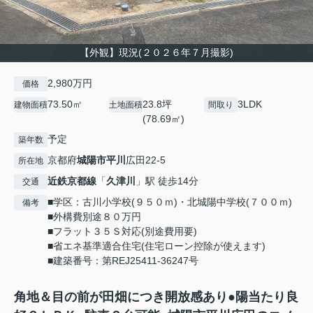
【外観】現況(２０２６年７月撮影)
2,980万円
価格
73.50㎡
23.8坪
3LDK
建物面積
土地面積
間取り
(78.69㎡)
予定
築年数
京都府
城陽市
平川
広田22-5
所在地
近鉄京都線
「
久津川
」駅 徒歩14分
交通
■学区：古川小学校(９５０ｍ)・北城陽中学校(７００ｍ)
備考
■外構費別途８０万円
■フラット３５Ｓ対応(別途費用要)
■省エネ基準適合住宅(住宅ローン控除が使えます)
■建築番号：第REJ25411-36247号
角地＆目の前が田畑につき開放感あり●陽当たり良