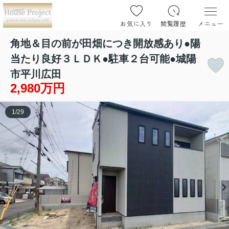
お気に入り
閲覧履歴
メニュー
角地＆目の前が田畑につき開放感あり●陽
当たり良好３ＬＤＫ●駐車２台可能●城陽
市平川広田
2,980万円
1
/
29