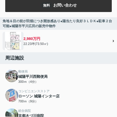
お問い合わせ
無料
角地＆目の前が田畑につき開放感あり●陽当たり良好３ＬＤＫ●駐車２台
可能●城陽市平川広田の販売中物件
2,980万円
22.23坪(73.50㎡)
周辺施設
郵便局
城陽平川西郵便局
300ｍ（4分）
コンビニエンスストア
ローソン 城陽インター店
700ｍ（9分）
総合病院
京都きづ川病院