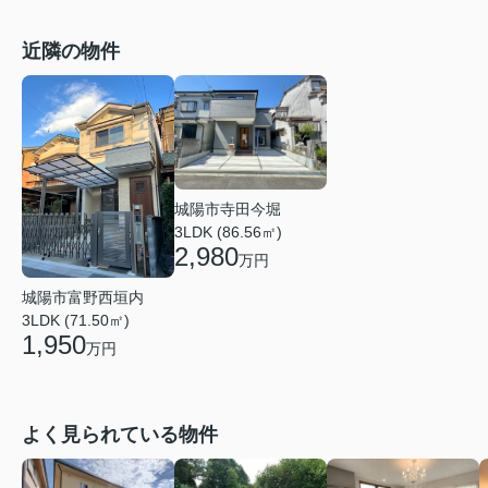
近隣の物件
城陽市寺田今堀
3LDK (86.56㎡)
2,980
万円
城陽市富野西垣内
3LDK (71.50㎡)
1,950
万円
よく見られている物件