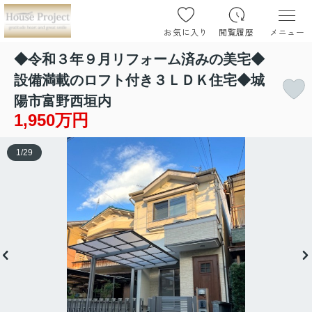
お気に入り
閲覧履歴
メニュー
◆令和３年９月リフォーム済みの美宅◆
設備満載のロフト付き３ＬＤＫ住宅◆城
陽市富野西垣内
1,950万円
1
/
29