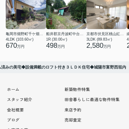
亀岡市畑野町千ケ畑高橋
船井郡京丹波町中台土橋
京都市伏見区桃山紅雪町
4LDK (103.60㎡)
1R (30.00㎡)
3LDK (89.83㎡)
4
670
498
2,580
万円
万円
万円
ム済みの美宅◆設備満載のロフト付き３ＬＤＫ住宅◆城陽市富野西垣内
ホーム
新築物件特集
スタッフ紹介
田舎暮らしに最適な物件特集
会社概要
来店予約
ブログ
売却査定