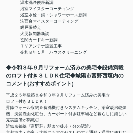
温水洗浄便座新調
浴室マイスターコーティング
浴室水栓・鏡・シャワーホース新調
洗面台マイスターコーティング
網戸張替え
火災報知器新調
玄関カードキー新調
ＴＶアンテナ設置工事
令和８年１月 ハウスクリーニング
◆令和３年９月リフォーム済みの美宅◆設備満載
のロフト付き３ＬＤＫ住宅◆城陽市富野西垣内の
コメント(おすすめポイント)
平成２５年建築＆令和３年９月リフォーム済みの美宅☆
ロフト付き３ＬＤＫ！
昇降ウォール収納＆食洗機付きシステムキッチン、浴室暖房乾燥
機、洗髪洗面化粧台、カーポート付き駐車場など暮らしに嬉しい
充実設備が満載◎
近鉄京都線『富野荘』駅まで徒歩７分の駅近♪
京都市内・奈良・大阪にもアクセスしやすく通勤・通学に便利な