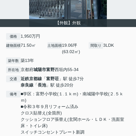
【外観】外観
1,950万円
価格
71.50㎡
19.06坪
3LDK
建物面積
土地面積
間取り
(63.02㎡)
築13年
築年数
京都府
城陽市
富野
西垣内55-34
所在地
近鉄京都線
「
富野荘
」駅 徒歩7分
交通
奈良線
「
長池
」駅 徒歩20分
■学区：富野小学校(１.１ｋｍ)・南城陽中学校(２.５ｋ
備考
ｍ)
■令和３年９月リフォーム済み
クロス貼替え(全箇所)
クッションフロア張替え(玄関ホール・ＬＤＫ・洗面室
床・トイレ床)
スイッチコンセントプレート新調