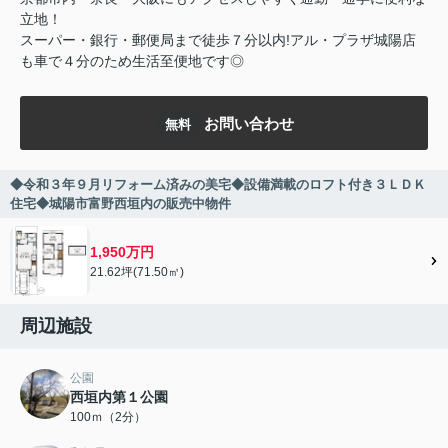
立地！
スーパー・銀行・郵便局まで徒歩７分以内!アル・プラザ城陽店
も車で４分のため生活至便地です◎
お問い合わせ
無料
◆令和３年９月リフォーム済みの美宅◆設備満載のロフト付き３ＬＤＫ
住宅◆城陽市富野西垣内の販売中物件
1,950万円
21.62坪(71.50㎡)
周辺施設
公園
西垣内第１公園
100ｍ（2分）