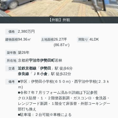
【外観】外観
2,380万円
価格
94.36㎡
26.27坪
4LDK
建物面積
土地面積
間取り
(86.87㎡)
築26年
築年数
京都府
宇治市
伊勢田町
若林
所在地
近鉄京都線
「
伊勢田
」駅 徒歩6分
交通
奈良線
「
ＪＲ小倉
」駅 徒歩22分
■学区：伊勢田小学校(６５０ｍ)・西宇治中学校(２.３ｋ
備考
ｍ)
■令和７年７月リフォーム済み※詳細は下記参照
クロス貼替・１・２階便器新調・ガスコンロ・食洗器・
レンジフード新調・１階全て床張替・外部コーキング一
部打ち換え
■駐車場：２台可能※車種による