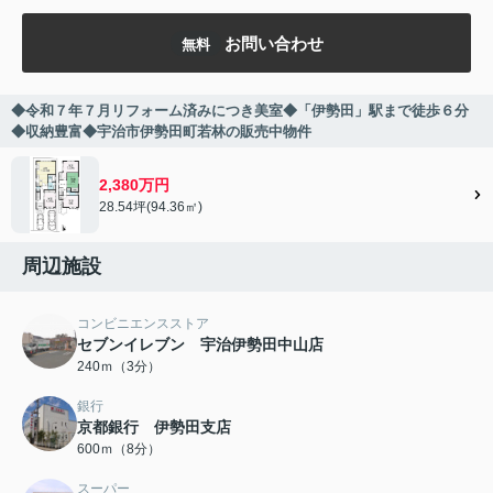
お問い合わせ
無料
◆令和７年７月リフォーム済みにつき美室◆「伊勢田」駅まで徒歩６分
◆収納豊富◆宇治市伊勢田町若林の販売中物件
2,380万円
28.54坪(94.36㎡)
周辺施設
コンビニエンスストア
セブンイレブン 宇治伊勢田中山店
240ｍ（3分）
銀行
京都銀行 伊勢田支店
600ｍ（8分）
スーパー