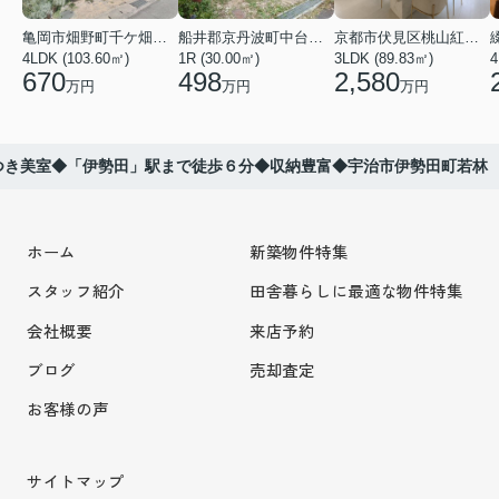
亀岡市畑野町千ケ畑高橋
船井郡京丹波町中台土橋
京都市伏見区桃山紅雪町
4LDK (103.60㎡)
1R (30.00㎡)
3LDK (89.83㎡)
4
670
498
2,580
万円
万円
万円
つき美室◆「伊勢田」駅まで徒歩６分◆収納豊富◆宇治市伊勢田町若林
ホーム
新築物件特集
スタッフ紹介
田舎暮らしに最適な物件特集
会社概要
来店予約
ブログ
売却査定
お客様の声
サイトマップ