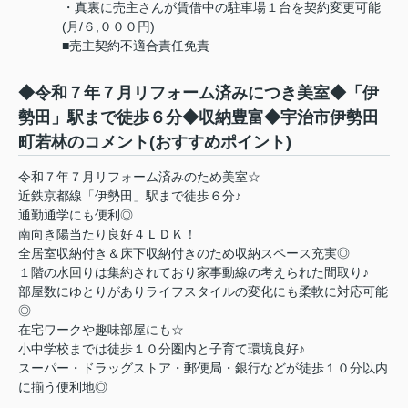
・真裏に売主さんが賃借中の駐車場１台を契約変更可能
(月/６,０００円)
■売主契約不適合責任免責
◆令和７年７月リフォーム済みにつき美室◆「伊
勢田」駅まで徒歩６分◆収納豊富◆宇治市伊勢田
町若林のコメント(おすすめポイント)
令和７年７月リフォーム済みのため美室☆
近鉄京都線「伊勢田」駅まで徒歩６分♪
通勤通学にも便利◎
南向き陽当たり良好４ＬＤＫ！
全居室収納付き＆床下収納付きのため収納スペース充実◎
１階の水回りは集約されており家事動線の考えられた間取り♪
部屋数にゆとりがありライフスタイルの変化にも柔軟に対応可能
◎
在宅ワークや趣味部屋にも☆
小中学校までは徒歩１０分圏内と子育て環境良好♪
スーパー・ドラッグストア・郵便局・銀行などが徒歩１０分以内
に揃う便利地◎