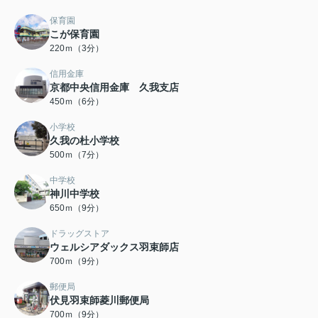
保育園
こが保育園
220ｍ（3分）
信用金庫
京都中央信用金庫 久我支店
450ｍ（6分）
小学校
久我の杜小学校
500ｍ（7分）
中学校
神川中学校
650ｍ（9分）
ドラッグストア
ウェルシアダックス羽束師店
700ｍ（9分）
郵便局
伏見羽束師菱川郵便局
700ｍ（9分）