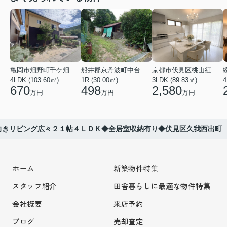
亀岡市畑野町千ケ畑高橋
船井郡京丹波町中台土橋
京都市伏見区桃山紅雪町
4LDK (103.60㎡)
1R (30.00㎡)
3LDK (89.83㎡)
4
670
498
2,580
万円
万円
万円
向きリビング広々２１帖４ＬＤＫ◆全居室収納有り◆伏見区久我西出町
ホーム
新築物件特集
スタッフ紹介
田舎暮らしに最適な物件特集
会社概要
来店予約
ブログ
売却査定