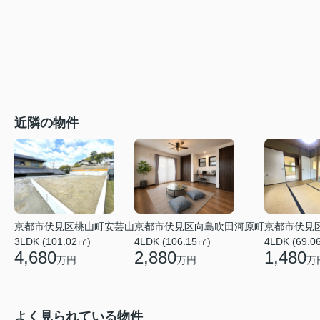
近隣の物件
京都市伏見区桃山町安芸山
京都市伏見区向島吹田河原町
京都市伏見
3LDK (101.02㎡)
4LDK (106.15㎡)
4LDK (69.0
4,680
2,880
1,480
万円
万円
万
よく見られている物件