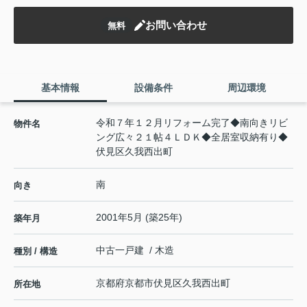
お問い合わせ
無料
基本情報
設備条件
周辺環境
令和７年１２月リフォーム完了◆南向きリビ
物件名
ング広々２１帖４ＬＤＫ◆全居室収納有り◆
伏見区久我西出町
南
向き
2001年5月 (築25年)
築年月
中古一戸建 / 木造
種別 / 構造
京都府
京都市伏見区
久我西出町
所在地