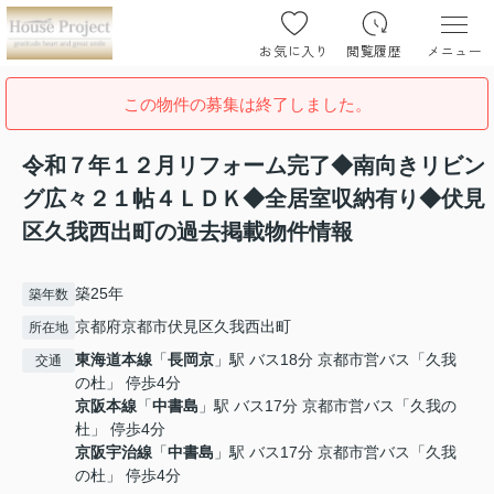
お気に入り
閲覧履歴
メニュー
この物件の募集は終了しました。
令和７年１２月リフォーム完了◆南向きリビン
グ広々２１帖４ＬＤＫ◆全居室収納有り◆伏見
区久我西出町の過去掲載物件情報
築25年
築年数
京都府京都市伏見区久我西出町
所在地
東海道本線
「
長岡京
」駅 バス18分 京都市営バス「久我
交通
の杜」 停歩4分
京阪本線
「
中書島
」駅 バス17分 京都市営バス「久我の
杜」 停歩4分
京阪宇治線
「
中書島
」駅 バス17分 京都市営バス「久我
の杜」 停歩4分