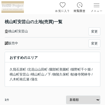
お気に入り
閲覧履歴
メニュー
桃山町安芸山の土地(売買)一覧
桃山町安芸山
変更
販売中
変更
おすすめのエリア
久我石原町
/
北花山山田町
/
園部町美園町
/
畑野町千ケ畑
/
桃山町安芸山
/
桃山町山ノ下
/
御陵久保町
/
勧修寺閑林寺
/
八木町南広瀬
/
蒲生
1
件