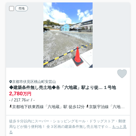
売地
京都市伏見区桃山町安芸山
◆建築条件無し売土地◆各「六地蔵」駅より徒歩圏内◆陽当たり・通風良好◆伏見区桃山町安芸山
１号地
2,780
万円
- / 217.76㎡ / -
京都地下鉄東西線「六地蔵」駅 徒歩12分
京阪宇治線「六地蔵」駅 徒歩13分
徒歩９分以内にスーパー・ショッピングモール・ドラッグストア・郵便
局などが揃う便利地！ 全３区画の建築条件無し売土地です☆...
もっと見
る