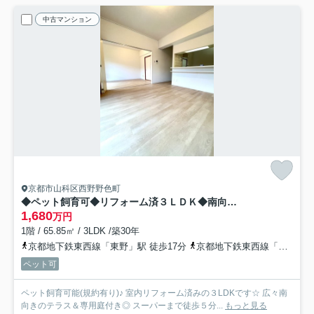
中古マンション
京都市山科区西野野色町
◆ペット飼育可◆リフォーム済３ＬＤＫ◆南向きテラス＆専用庭◆スーパー徒歩５分◆サンルシエル山科西野
1,680
万円
1階 / 65.85㎡ / 3LDK /築30年
京都地下鉄東西線「東野」駅 徒歩17分
京都地下鉄東西線「御陵」駅 徒歩17分
ペット可
ペット飼育可能(規約有り)♪ 室内リフォーム済みの３LDKです☆ 広々南
向きのテラス＆専用庭付き◎ スーパーまで徒歩５分...
もっと見る