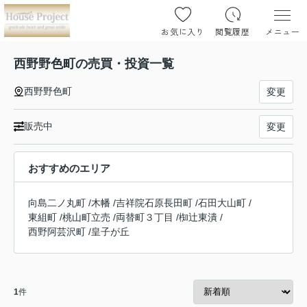
お気に入り
閲覧履歴
メニュー
西野野色町の売買・投資一覧
西野野色町
変更
販売中
変更
おすすめのエリア
向島二ノ丸町
/
木幡
/
吉祥院石原長田町
/
石田大山町
/
東組町
/
桃山町立売
/
両替町３丁目
/
椥辻東潰
/
西野阿芸沢町
/
皇子が丘
1
件