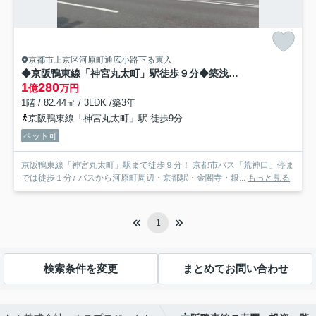
京都市上京区河原町通広小路下る東入
◆京阪鴨東線「神宮丸太町」駅徒歩９分◆築浅３LDK角住戸◆ペット飼育可能◆ローレルコート京都御所東
1
280
億
万円
1階 / 82.44㎡ / 3LDK /築3年
京阪鴨東線「神宮丸太町」駅 徒歩9分
ペット可
京阪鴨東線「神宮丸太町」駅まで徒歩９分！ 京都市バス「荒神口」停ま
では徒歩１分♪ バスから河原町周辺・京都駅・金閣寺・銀...
もっと見る
1
検索条件を変更
まとめてお問い合わせ