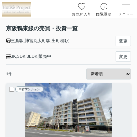
お気に入り
閲覧履歴
メニュー
京阪鴨東線の売買・投資一覧
三条駅,神宮丸太町駅,出町柳駅
変更
3K,3DK,3LDK,販売中
変更
1
件
中古マンション